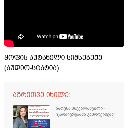
ყოფის აუტანელი სიმსუბუქე
(აუდიო-სტატია)
აგრეთვე იხილე:
ხათუნა მზექალაშვილი -
"ცნობიერებაში გამოღვიძება"