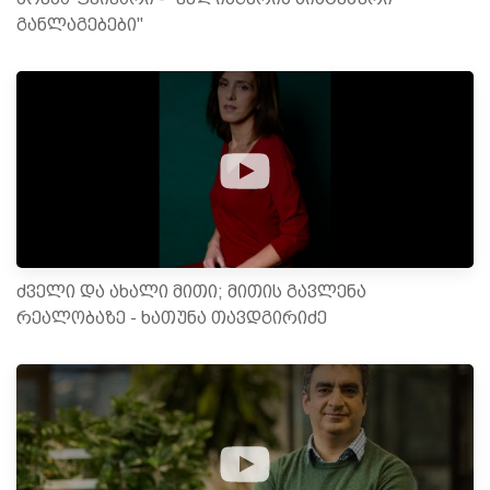
განლაგებები"
ძველი და ახალი მითი; მითის გავლენა
რეალობაზე - ხათუნა თავდგირიძე