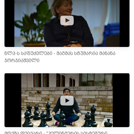
ნლპ-ს საფუძვლები - მაგმას სტუმარია მანანა
ჯორჯიაშვილი
მოქშა ფეიქარი - "ჰელინგერის სისტემური