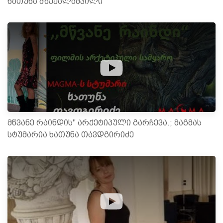
ხათუნა მზექალაშვილი
მწვანე რაინდის" არქეტიპული გარჩევა.; მაგმას
სტუმარია ხათუნა თავდგირიძე