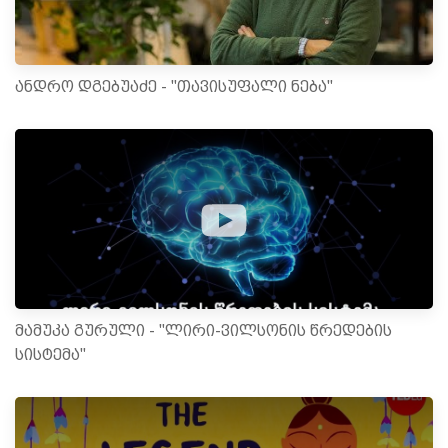
ანდრო დგებუაძე - "თავისუფალი ნება"
მამუკა გურული - "ლირი-ვილსონის წრედების
სისტემა"