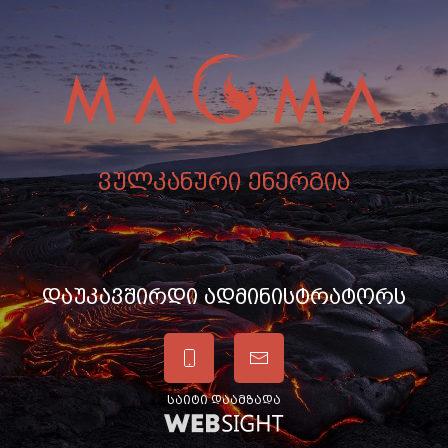
ვულკანური ენერგია
დაუკავშირდი ადმინისტრატორს
საიტი დაამზადა