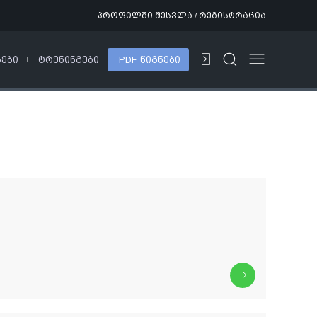
პროფილში შესვლა / რეგისტრაცია
ᲡᲔᲑᲘ
ᲢᲠᲔᲜᲘᲜᲒᲔᲑᲘ
PDF ᲬᲘᲒᲜᲔᲑᲘ