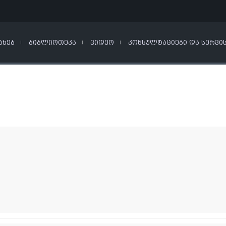
ᲐᲮᲔᲑ
ᲑᲘᲑᲚᲘᲝᲗᲔᲙᲐ
ᲕᲘᲓᲔᲝ
ᲙᲝᲜᲡᲣᲚᲢᲐᲪᲘᲔᲑᲘ ᲓᲐ ᲡᲔᲠᲕᲘ