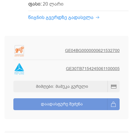
ფასი:
20 ლარი
წიგნის გვერდზე გადასვლა
GE04BG0000000621532700
GE30TB7154245061100005
ᲛᲘᲛᲦᲔᲑᲘ: ᲛᲐᲛᲣᲙᲐ ᲒᲣᲠᲣᲚᲘ
ᲓᲐᲐᲓᲐᲡᲢᲣᲠᲔ ᲨᲔᲫᲔᲜᲐ