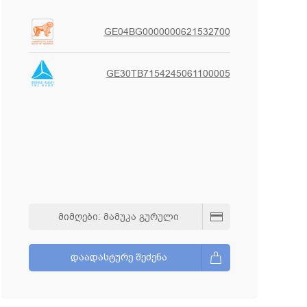
GE04BG0000000621532700
GE30TB7154245061100005
ᲛᲘᲛᲦᲔᲑᲘ: ᲛᲐᲛᲣᲙᲐ ᲒᲣᲠᲣᲚᲘ
ᲓᲐᲐᲓᲐᲡᲢᲣᲠᲔ ᲨᲔᲫᲔᲜᲐ