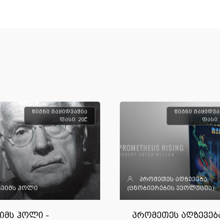
წიგნი გაყიდვაშია
წიგნი გაყიდვა
ფასი: 20₾
ფასი:
პრომეთეს აღზევება
ჯეიმს ჰოლი
(ცნობიერების ევოლუცია)
იმს ჰოლი -
პრომეთეს აღზევებ