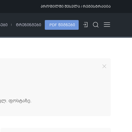
პროფილში შესვლა / რეგისტრაცია
ᲡᲔᲑᲘ
ᲢᲠᲔᲜᲘᲜᲒᲔᲑᲘ
PDF ᲬᲘᲒᲜᲔᲑᲘ
ელ. ფოსტაზე.