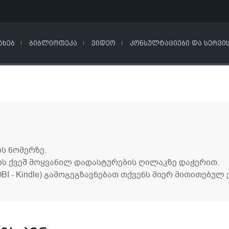
ᲐᲮᲔᲑ
ᲑᲘᲑᲚᲘᲝᲗᲔᲙᲐ
ᲕᲘᲓᲔᲝ
ᲙᲝᲜᲡᲣᲚᲢᲐᲪᲘᲔᲑᲘ ᲓᲐ ᲡᲔᲠᲕᲘ
ს ნომერზე.
ის ქვეშ მოყვანილ დადასტურების ღილაკზე დაჭერით.
I - Kindle) გამოგეგზავნებათ თქვენს მიერ მითითებულ 