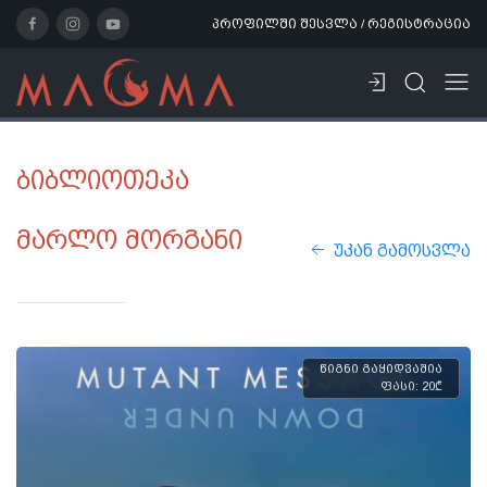
პროფილში შესვლა / რეგისტრაცია
ბიბლიოთეკა
მარლო მორგანი
უკან გამოსვლა
წიგნი გაყიდვაშია
ფასი: 20₾