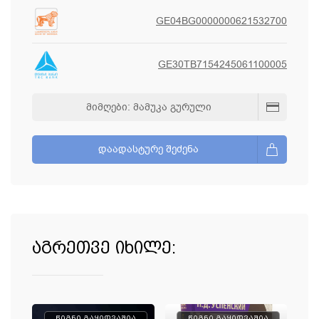
GE04BG0000000621532700
GE30TB7154245061100005
ᲛᲘᲛᲦᲔᲑᲘ: ᲛᲐᲛᲣᲙᲐ ᲒᲣᲠᲣᲚᲘ
ᲓᲐᲐᲓᲐᲡᲢᲣᲠᲔ ᲨᲔᲫᲔᲜᲐ
აგრეთვე იხილე:
წიგნი გაყიდვაშია
წიგნი გაყიდვაშია