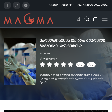
პროფილში შესვლა / რეგისტრაცია
ᲬᲐᲠᲛᲝᲐᲓᲒᲔᲜᲔᲜ ᲗᲣ ᲐᲠᲐ ᲐᲣᲪᲠᲔᲚᲘ
ᲑᲐᲕᲨᲕᲔᲑᲘ ᲡᲐᲤᲠᲗᲮᲔᲡ?
Admin
მეცნიერება
0
0
ავტორი: ტატიანა ობუხანიჩი მთარგმნელი: მამუკა
გურული ინგლისურენოვანი წყარო რუსულენოვანი
წყარო...