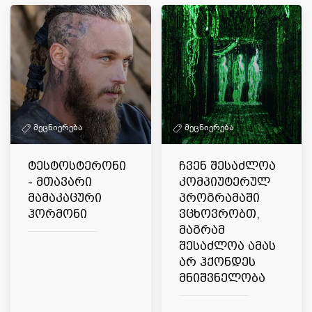
მეცნიერება
მეცნიერება
ტესტოსტერონი
ჩვენ შესაძლოა
- მთავარი
კომპიუტერულ
მამაკაცური
პროგრამაში
ჰორმონი
ვცხოვრობთ,
მაგრამ
შესაძლოა ამას
არ ჰქონდეს
მნიშვნელობა