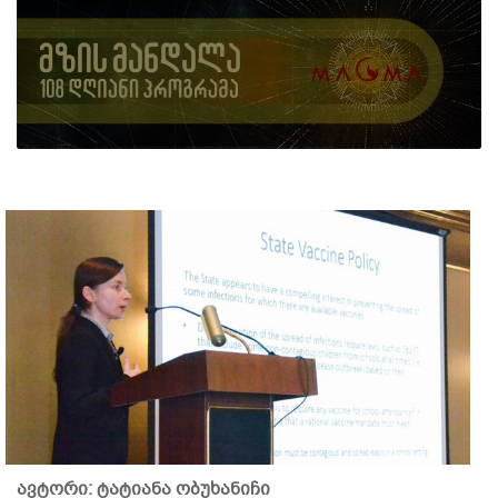
ავტორი: ტატიანა ობუხანიჩი