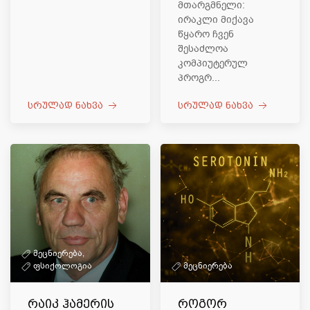
მთარგმნელი:
ირაკლი მიქავა
წყარო ჩვენ
შესაძლოა
კომპიუტერულ
პროგრ...
სრულად ნახვა
სრულად ნახვა
მეცნიერება,
ფსიქოლოგია
მეცნიერება
რაიკ ჰამერის
როგორ