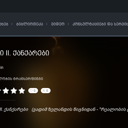
ᲐᲮᲔᲑ
ᲑᲘᲑᲚᲘᲝᲗᲔᲙᲐ
ᲕᲘᲓᲔᲝ
ᲙᲝᲜᲡᲣᲚᲢᲐᲪᲘᲔᲑᲘ ᲓᲐ ᲡᲔᲠᲕᲘ
Ი II. ᲥᲐᲜᲥᲐᲠᲔᲑᲘ
in
ლობის ტრანსერფინგი
0
0
II. ქანქარები (ვადიმ ზელანდის წიგნიდან - "რეალობის