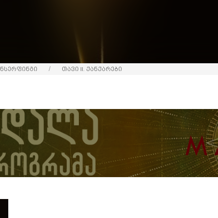
ნსერფინგი
თავი II. ქანქარები