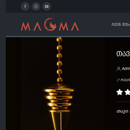
ᲩᲕᲔᲜ ᲨᲔᲡ
ᲗᲐᲕ
Adm
რეა
თავი 