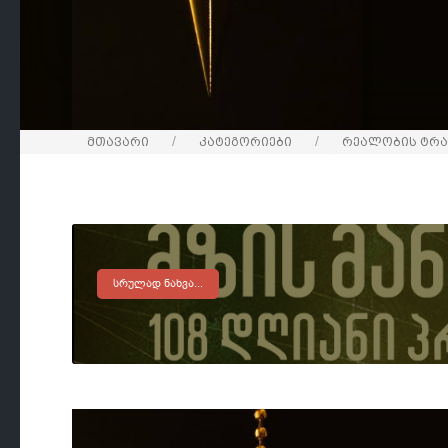
მთავარი
კატეგორიები
რეალობის ტრა
ᲡᲠᲣᲚᲐᲓ ᲜᲐᲮᲕᲐ...