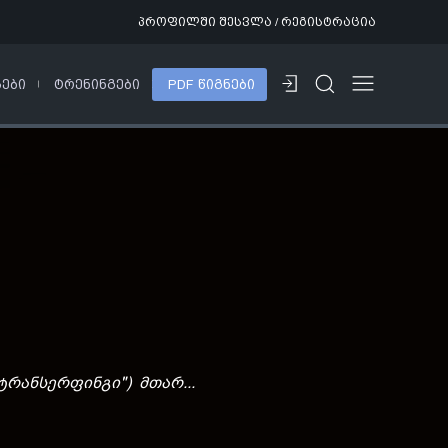
პროფილში შესვლა / რეგისტრაცია
ᲡᲔᲑᲘ
ᲢᲠᲔᲜᲘᲜᲒᲔᲑᲘ
PDF ᲬᲘᲒᲜᲔᲑᲘ
 ტრანსერფინგი") მთარ...