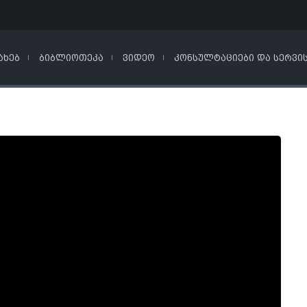
ᲐᲮᲔᲑ
ᲑᲘᲑᲚᲘᲝᲗᲔᲙᲐ
ᲕᲘᲓᲔᲝ
ᲙᲝᲜᲡᲣᲚᲢᲐᲪᲘᲔᲑᲘ ᲓᲐ ᲡᲔᲠᲕᲘ