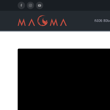
ᲩᲕᲔᲜ ᲨᲔᲡ