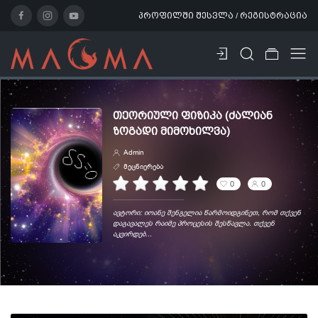
პროფილში შესვლა / რეგისტრაცია
ᲗᲔᲝᲠᲘᲣᲚᲘ ᲤᲘᲖᲘᲙᲐ (ᲫᲐᲚᲘᲐᲜ
ᲖᲝᲒᲐᲓᲘ ᲛᲘᲛᲝᲮᲘᲚᲕᲐ)
Admin
მეცნიერება
0
0
ავტორი: იოანე შენგელია წარმოიდგინეთ, რომ თქვენ
დაგავალეს რაიმე პროცესის შესწავლა. თქვენ
აკვირდებ...