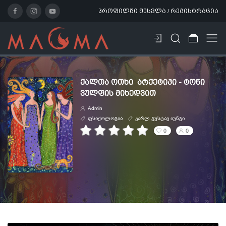
პროფილში შესვლა / რეგისტრაცია
ᲥᲐᲚᲗᲐ ᲝᲗᲮᲘ ᲐᲠᲥᲔᲢᲘᲞᲘ - ᲢᲝᲜᲘ
ᲕᲣᲚᲤᲘᲡ ᲛᲘᲮᲔᲓᲕᲘᲗ
Admin
ფსიქოლოგია
კარლ გუსტავ იუნგი
0
0