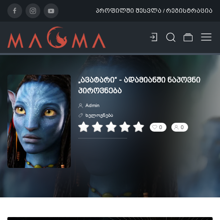
პროფილში შესვლა / რეგისტრაცია
„ᲐᲕᲐᲢᲐᲠᲘ“ - ᲐᲓᲐᲛᲘᲐᲜᲨᲘ ᲜᲐᲞᲝᲕᲜᲘ
ᲞᲘᲠᲝᲕᲜᲔᲑᲐ
Admin
ხელოვნება
0
0