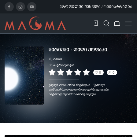
პროფილში შესვლა / რეგისტრაცია
ᲡᲘᲠᲘᲣᲡᲘ - ᲓᲘᲓᲘ ᲥᲝᲤᲐᲙᲘ.
Admin
ასტროლოგია
0
0
ვივიენ რობსონის წიგნიდან - "უძრავი
თანავარსკვლავედები და ვარსკვლავები
ასტროლოგიაში" მთარგმნელი...