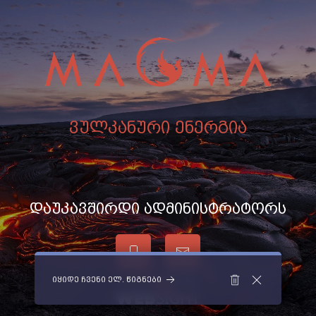
ვულკანური ენერგია
დაუკავშირდი ადმინისტრატორს
იყიდე ჩვენი ელ. წიგნები
საიტი დაამზადა