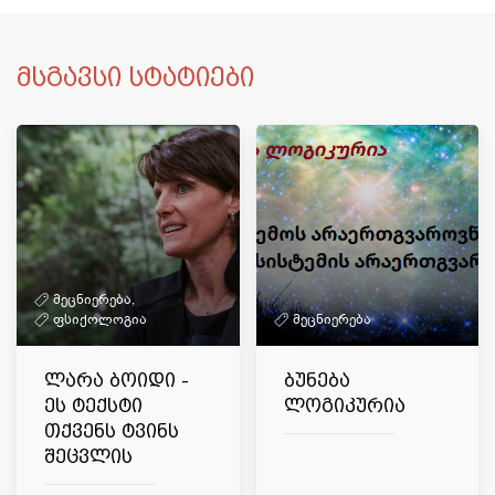
მსგავსი სტატიები
მეცნიერება,
ფსიქოლოგია
მეცნიერება
ლარა ბოიდი -
ბუნება
ეს ტექსტი
ლოგიკურია
თქვენს ტვინს
შეცვლის