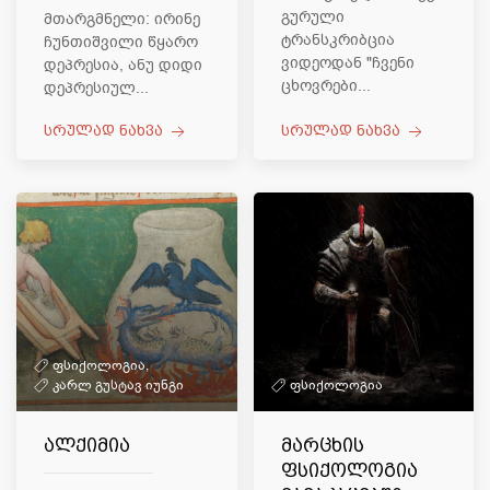
გურული
მთარგმნელი: ირინე
ტრანსკრიბცია
ჩუნთიშვილი წყარო
ვიდეოდან "ჩვენი
დეპრესია, ანუ დიდი
ცხოვრები...
დეპრესიულ...
სრულად ნახვა
სრულად ნახვა
ფსიქოლოგია,
კარლ გუსტავ იუნგი
ფსიქოლოგია
ალქიმია
მარცხის
ფსიქოლოგია