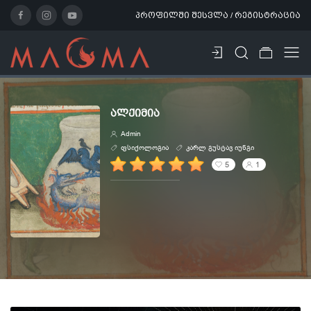
პროფილში შესვლა / რეგისტრაცია
ᲐᲚᲥᲘᲛᲘᲐ
Admin
ფსიქოლოგია
კარლ გუსტავ იუნგი
5
1