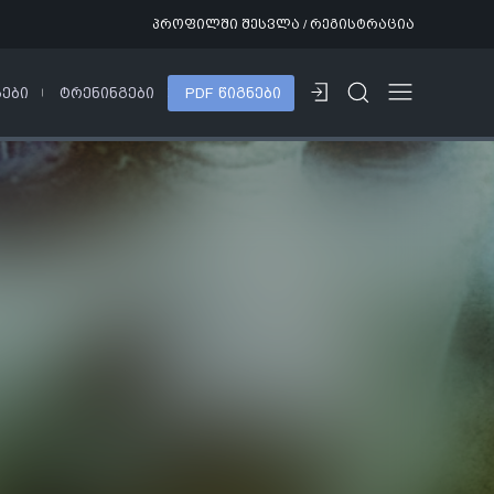
პროფილში შესვლა / რეგისტრაცია
ᲡᲔᲑᲘ
ᲢᲠᲔᲜᲘᲜᲒᲔᲑᲘ
PDF ᲬᲘᲒᲜᲔᲑᲘ