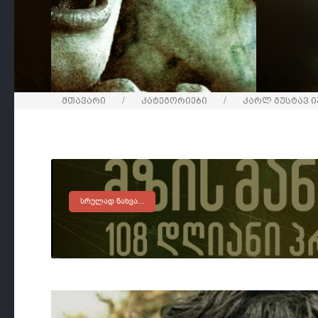
მთავარი
კატეგორიები
კარლ გუსტავ ი
ᲡᲠᲣᲚᲐᲓ ᲜᲐᲮᲕᲐ...