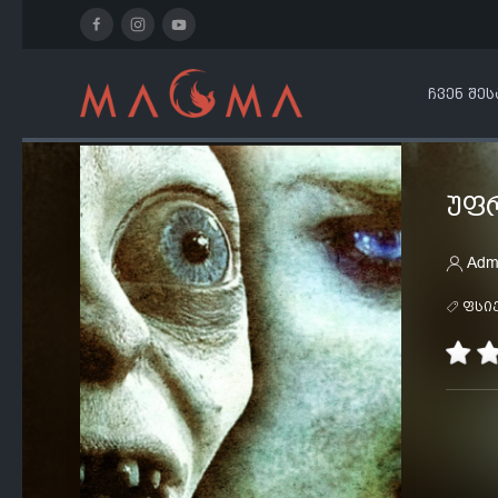
ᲩᲕᲔᲜ ᲨᲔᲡ
ᲣᲤᲠ
Adm
ფსი