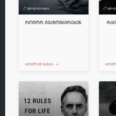
ფსიქოლოგია
ფსი
როგორ გვაზომბირებენ
რაი
სრულად ნახვა
სრულ