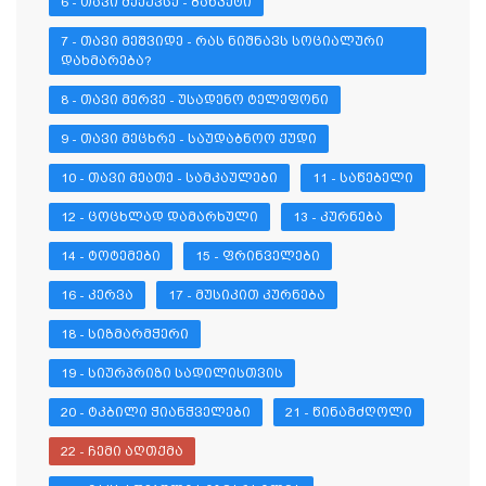
6 - ᲗᲐᲕᲘ ᲛᲔᲔᲥᲕᲡᲔ - ᲑᲐᲜᲙᲔᲢᲘ
7 - ᲗᲐᲕᲘ ᲛᲔᲨᲕᲘᲓᲔ - ᲠᲐᲡ ᲜᲘᲨᲜᲐᲕᲡ ᲡᲝᲪᲘᲐᲚᲣᲠᲘ 
ᲓᲐᲮᲛᲐᲠᲔᲑᲐ?
8 - ᲗᲐᲕᲘ ᲛᲔᲠᲕᲔ - ᲣᲡᲐᲓᲔᲜᲝ ᲢᲔᲚᲔᲤᲝᲜᲘ
9 - ᲗᲐᲕᲘ ᲛᲔᲪᲮᲠᲔ - ᲡᲐᲣᲓᲐᲑᲜᲝᲝ ᲥᲣᲓᲘ
10 - ᲗᲐᲕᲘ ᲛᲔᲐᲗᲔ - ᲡᲐᲛᲙᲐᲣᲚᲔᲑᲘ
11 - ᲡᲐᲬᲔᲑᲔᲚᲘ
12 - ᲪᲝᲪᲮᲚᲐᲓ ᲓᲐᲛᲐᲠᲮᲣᲚᲘ
13 - ᲙᲣᲠᲜᲔᲑᲐ
14 - ᲢᲝᲢᲔᲛᲔᲑᲘ
15 - ᲤᲠᲘᲜᲕᲔᲚᲔᲑᲘ
16 - ᲙᲔᲠᲕᲐ
17 - ᲛᲣᲡᲘᲙᲘᲗ ᲙᲣᲠᲜᲔᲑᲐ
18 - ᲡᲘᲖᲛᲐᲠᲛᲭᲔᲠᲘ
19 - ᲡᲘᲣᲠᲞᲠᲘᲖᲘ ᲡᲐᲓᲘᲚᲘᲡᲗᲕᲘᲡ
20 - ᲢᲙᲑᲘᲚᲘ ᲭᲘᲐᲜᲭᲕᲔᲚᲔᲑᲘ
21 - ᲬᲘᲜᲐᲛᲫᲦᲝᲚᲘ
22 - ᲩᲔᲛᲘ ᲐᲦᲗᲥᲛᲐ