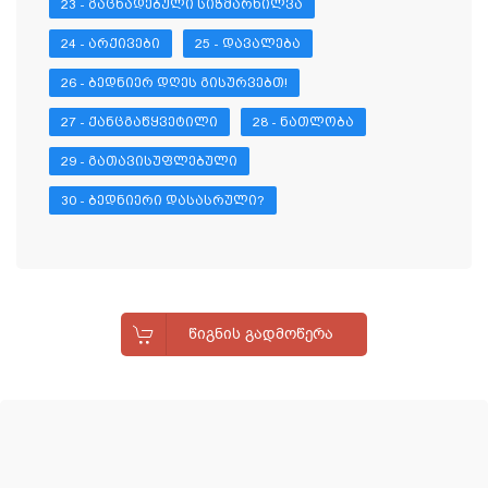
23 - ᲒᲐᲪᲮᲐᲓᲔᲑᲣᲚᲘ ᲡᲘᲖᲛᲐᲠᲮᲘᲚᲕᲐ
24 - ᲐᲠᲥᲘᲕᲔᲑᲘ
25 - ᲓᲐᲕᲐᲚᲔᲑᲐ
26 - ᲑᲔᲓᲜᲘᲔᲠ ᲓᲦᲔᲡ ᲒᲘᲡᲣᲠᲕᲔᲑᲗ!
27 - ᲥᲐᲜᲪᲒᲐᲬᲧᲕᲔᲢᲘᲚᲘ
28 - ᲜᲐᲗᲚᲝᲑᲐ
29 - ᲒᲐᲗᲐᲕᲘᲡᲣᲤᲚᲔᲑᲣᲚᲘ
30 - ᲑᲔᲓᲜᲘᲔᲠᲘ ᲓᲐᲡᲐᲡᲠᲣᲚᲘ?
ᲬᲘᲒᲜᲘᲡ ᲒᲐᲓᲛᲝᲬᲔᲠᲐ