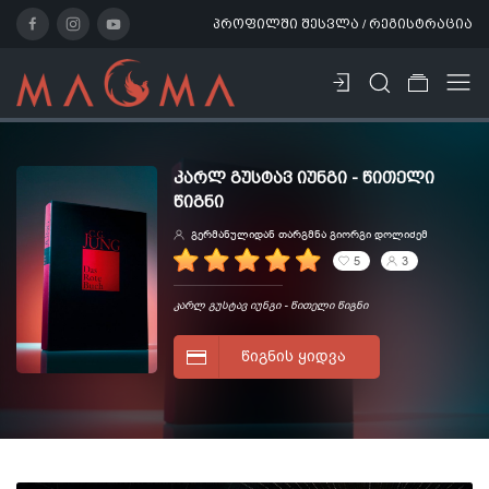
პროფილში შესვლა / რეგისტრაცია
ᲙᲐᲠᲚ ᲒᲣᲡᲢᲐᲕ ᲘᲣᲜᲒᲘ - ᲬᲘᲗᲔᲚᲘ
ᲬᲘᲒᲜᲘ
გერმანულიდან თარგმნა გიორგი დოლიძემ
5
3
კარლ გუსტავ იუნგი - წითელი წიგნი
ᲬᲘᲒᲜᲘᲡ ᲧᲘᲓᲕᲐ