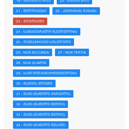
19 - ᲞᲘᲠᲕᲔᲚᲘ ᲓᲦᲔ
20 - ᲛᲔᲝᲠᲔ ᲓᲦᲔ
21 - ᲨᲔᲚᲝᲪᲕᲔᲑᲘ
22 - ᲙᲕᲔᲠᲪᲮᲘᲡ ᲒᲐᲮᲡᲜᲐ
23 - ᲯᲝᲯᲝᲮᲔᲗᲘ
24 - ᲡᲐᲛᲡᲮᲕᲔᲠᲞᲚᲝ ᲛᲙᲕᲚᲔᲚᲝᲑᲐ
25 - ᲦᲕᲗᲐᲔᲑᲠᲘᲕᲘ ᲡᲘᲡᲣᲚᲔᲚᲔ
26 - NOX SECUNDA
27 - NOX TERTIA
28 - NOX QUARTA
29 - ᲡᲐᲛᲘ ᲬᲘᲜᲐᲡᲬᲐᲠᲛᲔᲢᲧᲕᲔᲚᲔᲑᲐ
30 - ᲛᲐᲒᲘᲘᲡ ᲫᲦᲕᲔᲜᲘ
31 - ᲛᲐᲒᲘ (ᲜᲐᲬᲘᲚᲘ ᲞᲘᲠᲕᲔᲚᲘ)
32 - ᲛᲐᲒᲘ (ᲜᲐᲬᲘᲚᲘ ᲛᲔᲝᲠᲔ)
33 - ᲛᲐᲒᲘ (ᲜᲐᲬᲘᲚᲘ ᲛᲔᲝᲠᲔ)
34 - ᲛᲐᲒᲘ (ᲜᲐᲬᲘᲚᲘ ᲛᲔᲡᲐᲛᲔ)