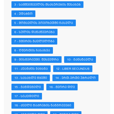
3 - ᲡᲐᲛᲨᲕᲘᲜᲕᲔᲚᲘᲡ ᲛᲡᲐᲮᲣᲠᲔᲑᲘᲡ ᲨᲔᲡᲐᲮᲔᲑ
4 - ᲣᲓᲐᲑᲜᲝ
5 - ᲛᲝᲛᲐᲕᲚᲘᲡ ᲯᲝᲯᲝᲮᲔᲗᲨᲘ ᲩᲐᲡᲕᲚᲐ
6 - ᲡᲣᲚᲘᲡ ᲓᲐᲜᲐᲬᲔᲕᲠᲔᲑᲐ
7 - ᲒᲛᲘᲠᲘᲡ ᲛᲙᲕᲚᲔᲚᲝᲑᲐ
8 - ᲦᲛᲔᲠᲗᲘᲡ ᲩᲐᲡᲐᲮᲕᲐ
9 - ᲛᲘᲡᲢᲔᲠᲘᲣᲛᲘ. ᲨᲔᲮᲕᲔᲓᲠᲐ
10 - ᲒᲐᲜᲡᲬᲐᲕᲚᲐ
11 - ᲙᲕᲐᲜᲫᲘᲡ ᲒᲐᲮᲡᲜᲐ
12 - LIBER SECUNDUS
13 - ᲡᲐᲡᲐᲮᲚᲔ ᲢᲧᲔᲨᲘ
14 - ᲔᲠᲗ-ᲔᲠᲗᲘ ᲣᲑᲠᲐᲚᲝ
15 - ᲒᲐᲜᲓᲔᲒᲘᲚᲘ
16 - ᲛᲔᲝᲠᲔ ᲓᲦᲔ
17 - ᲡᲘᲙᲕᲓᲘᲚᲘ
18 - ᲫᲕᲔᲚᲘ ᲢᲐᲫᲠᲔᲑᲘᲡ ᲜᲐᲜᲒᲠᲔᲕᲔᲑᲘ