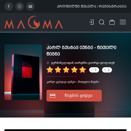
პროფილში შესვლა / რეგისტრაცია
ᲙᲐᲠᲚ ᲒᲣᲡᲢᲐᲕ ᲘᲣᲜᲒᲘ - ᲬᲘᲗᲔᲚᲘ
ᲬᲘᲒᲜᲘ
გერმანულიდან თარგმნა გიორგი დოლიძემ
5
3
კარლ გუსტავ იუნგი - წითელი წიგნი
ᲬᲘᲒᲜᲘᲡ ᲧᲘᲓᲕᲐ