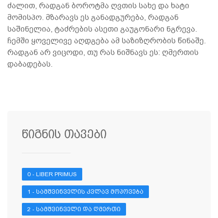
ძალით, რადგან ბოროტმა ღვთის სახე და ხატი
მომისპო. მზარავს ეს განადგურება, რადგან
საშინელია, ტაძრების ასეთი გაუგონარი ნგრევა.
ჩემში ყოველივე აღდგება ამ საზიზღრობის წინაშე.
რადგან არ ვიცოდი, თუ რას ნიშნავს ეს: ღმერთის
დაბადებას.
წიგნის თავები
0 - LIBER PRIMUS
1 - ᲡᲐᲛᲨᲕᲘᲜᲕᲔᲚᲘᲡ ᲙᲕᲚᲐᲕ ᲛᲝᲞᲝᲕᲔᲑᲐ
2 - ᲡᲐᲛᲨᲕᲘᲜᲕᲔᲚᲘ ᲓᲐ ᲦᲛᲔᲠᲗᲘ