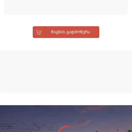
ᲬᲘᲒᲜᲘᲡ ᲒᲐᲓᲛᲝᲬᲔᲠᲐ