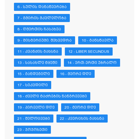
6 - ᲡᲣᲚᲘᲡ ᲓᲐᲜᲐᲬᲔᲕᲠᲔᲑᲐ
7 - ᲒᲛᲘᲠᲘᲡ ᲛᲙᲕᲚᲔᲚᲝᲑᲐ
8 - ᲦᲛᲔᲠᲗᲘᲡ ᲩᲐᲡᲐᲮᲕᲐ
9 - ᲛᲘᲡᲢᲔᲠᲘᲣᲛᲘ. ᲨᲔᲮᲕᲔᲓᲠᲐ
10 - ᲒᲐᲜᲡᲬᲐᲕᲚᲐ
11 - ᲙᲕᲐᲜᲫᲘᲡ ᲒᲐᲮᲡᲜᲐ
12 - LIBER SECUNDUS
13 - ᲡᲐᲡᲐᲮᲚᲔ ᲢᲧᲔᲨᲘ
14 - ᲔᲠᲗ-ᲔᲠᲗᲘ ᲣᲑᲠᲐᲚᲝ
15 - ᲒᲐᲜᲓᲔᲒᲘᲚᲘ
16 - ᲛᲔᲝᲠᲔ ᲓᲦᲔ
17 - ᲡᲘᲙᲕᲓᲘᲚᲘ
18 - ᲫᲕᲔᲚᲘ ᲢᲐᲫᲠᲔᲑᲘᲡ ᲜᲐᲜᲒᲠᲔᲕᲔᲑᲘ
19 - ᲞᲘᲠᲕᲔᲚᲘ ᲓᲦᲔ
20 - ᲛᲔᲝᲠᲔ ᲓᲦᲔ
21 - ᲨᲔᲚᲝᲪᲕᲔᲑᲘ
22 - ᲙᲕᲔᲠᲪᲮᲘᲡ ᲒᲐᲮᲡᲜᲐ
23 - ᲯᲝᲯᲝᲮᲔᲗᲘ