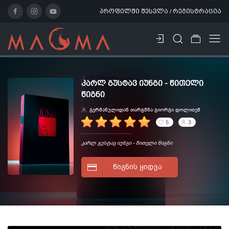
პროფილში შესვლა / რეგისტრაცია
ᲙᲐᲠᲚ ᲒᲣᲡᲢᲐᲕ ᲘᲣᲜᲒᲘ - ᲬᲘᲗᲔᲚᲘ
ᲬᲘᲒᲜᲘ
გერმანულიდან თარგმნა გიორგი დოლიძემ
5
3
კარლ გუსტავ იუნგი - წითელი წიგნი
ᲬᲘᲒᲜᲘᲡ ᲧᲘᲓᲕᲐ