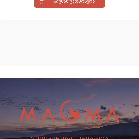
ᲬᲘᲒᲜᲘᲡ ᲒᲐᲓᲛᲝᲬᲔᲠᲐ