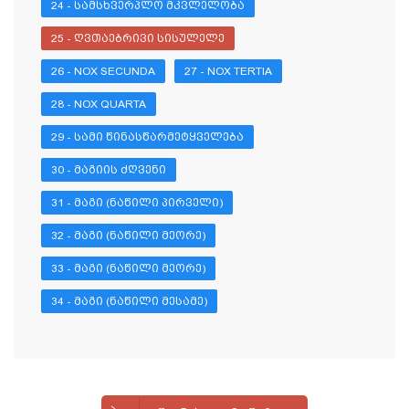
24 - ᲡᲐᲛᲡᲮᲕᲔᲠᲞᲚᲝ ᲛᲙᲕᲚᲔᲚᲝᲑᲐ
25 - ᲦᲕᲗᲐᲔᲑᲠᲘᲕᲘ ᲡᲘᲡᲣᲚᲔᲚᲔ
26 - NOX SECUNDA
27 - NOX TERTIA
28 - NOX QUARTA
29 - ᲡᲐᲛᲘ ᲬᲘᲜᲐᲡᲬᲐᲠᲛᲔᲢᲧᲕᲔᲚᲔᲑᲐ
30 - ᲛᲐᲒᲘᲘᲡ ᲫᲦᲕᲔᲜᲘ
31 - ᲛᲐᲒᲘ (ᲜᲐᲬᲘᲚᲘ ᲞᲘᲠᲕᲔᲚᲘ)
32 - ᲛᲐᲒᲘ (ᲜᲐᲬᲘᲚᲘ ᲛᲔᲝᲠᲔ)
33 - ᲛᲐᲒᲘ (ᲜᲐᲬᲘᲚᲘ ᲛᲔᲝᲠᲔ)
34 - ᲛᲐᲒᲘ (ᲜᲐᲬᲘᲚᲘ ᲛᲔᲡᲐᲛᲔ)