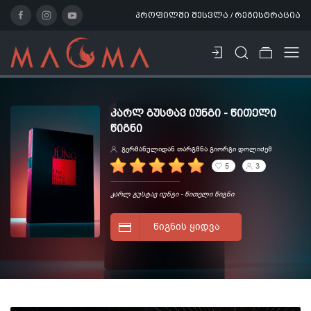
პროფილში შესვლა / რეგისტრაცია
ᲙᲐᲠᲚ ᲒᲣᲡᲢᲐᲕ ᲘᲣᲜᲒᲘ - ᲬᲘᲗᲔᲚᲘ
ᲬᲘᲒᲜᲘ
გერმანულიდან თარგმნა გიორგი დოლიძემ
5
3
კარლ გუსტავ იუნგი - წითელი წიგნი
ᲬᲘᲒᲜᲘᲡ ᲧᲘᲓᲕᲐ