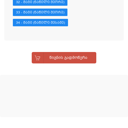
32 - ᲛᲐᲒᲘ (ᲜᲐᲬᲘᲚᲘ ᲛᲔᲝᲠᲔ)
33 - ᲛᲐᲒᲘ (ᲜᲐᲬᲘᲚᲘ ᲛᲔᲝᲠᲔ)
34 - ᲛᲐᲒᲘ (ᲜᲐᲬᲘᲚᲘ ᲛᲔᲡᲐᲛᲔ)
ᲬᲘᲒᲜᲘᲡ ᲒᲐᲓᲛᲝᲬᲔᲠᲐ