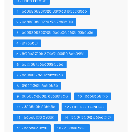
0 - LIBER PRIMUS
1 - ᲡᲐᲛᲨᲕᲘᲜᲕᲔᲚᲘᲡ ᲙᲕᲚᲐᲕ ᲛᲝᲞᲝᲕᲔᲑᲐ
2 - ᲡᲐᲛᲨᲕᲘᲜᲕᲔᲚᲘ ᲓᲐ ᲦᲛᲔᲠᲗᲘ
3 - ᲡᲐᲛᲨᲕᲘᲜᲕᲔᲚᲘᲡ ᲛᲡᲐᲮᲣᲠᲔᲑᲘᲡ ᲨᲔᲡᲐᲮᲔᲑ
4 - ᲣᲓᲐᲑᲜᲝ
5 - ᲛᲝᲛᲐᲕᲚᲘᲡ ᲯᲝᲯᲝᲮᲔᲗᲨᲘ ᲩᲐᲡᲕᲚᲐ
6 - ᲡᲣᲚᲘᲡ ᲓᲐᲜᲐᲬᲔᲕᲠᲔᲑᲐ
7 - ᲒᲛᲘᲠᲘᲡ ᲛᲙᲕᲚᲔᲚᲝᲑᲐ
8 - ᲦᲛᲔᲠᲗᲘᲡ ᲩᲐᲡᲐᲮᲕᲐ
9 - ᲛᲘᲡᲢᲔᲠᲘᲣᲛᲘ. ᲨᲔᲮᲕᲔᲓᲠᲐ
10 - ᲒᲐᲜᲡᲬᲐᲕᲚᲐ
11 - ᲙᲕᲐᲜᲫᲘᲡ ᲒᲐᲮᲡᲜᲐ
12 - LIBER SECUNDUS
13 - ᲡᲐᲡᲐᲮᲚᲔ ᲢᲧᲔᲨᲘ
14 - ᲔᲠᲗ-ᲔᲠᲗᲘ ᲣᲑᲠᲐᲚᲝ
15 - ᲒᲐᲜᲓᲔᲒᲘᲚᲘ
16 - ᲛᲔᲝᲠᲔ ᲓᲦᲔ