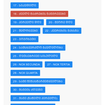
17 - ᲡᲘᲙᲕᲓᲘᲚᲘ
18 - ᲫᲕᲔᲚᲘ ᲢᲐᲫᲠᲔᲑᲘᲡ ᲜᲐᲜᲒᲠᲔᲕᲔᲑᲘ
19 - ᲞᲘᲠᲕᲔᲚᲘ ᲓᲦᲔ
20 - ᲛᲔᲝᲠᲔ ᲓᲦᲔ
21 - ᲨᲔᲚᲝᲪᲕᲔᲑᲘ
22 - ᲙᲕᲔᲠᲪᲮᲘᲡ ᲒᲐᲮᲡᲜᲐ
23 - ᲯᲝᲯᲝᲮᲔᲗᲘ
24 - ᲡᲐᲛᲡᲮᲕᲔᲠᲞᲚᲝ ᲛᲙᲕᲚᲔᲚᲝᲑᲐ
25 - ᲦᲕᲗᲐᲔᲑᲠᲘᲕᲘ ᲡᲘᲡᲣᲚᲔᲚᲔ
26 - NOX SECUNDA
27 - NOX TERTIA
28 - NOX QUARTA
29 - ᲡᲐᲛᲘ ᲬᲘᲜᲐᲡᲬᲐᲠᲛᲔᲢᲧᲕᲔᲚᲔᲑᲐ
30 - ᲛᲐᲒᲘᲘᲡ ᲫᲦᲕᲔᲜᲘ
31 - ᲛᲐᲒᲘ (ᲜᲐᲬᲘᲚᲘ ᲞᲘᲠᲕᲔᲚᲘ)