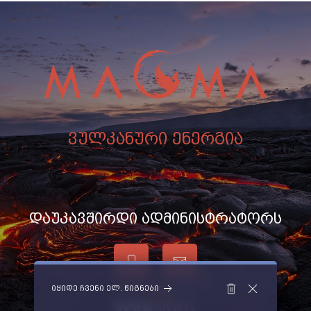
ვულკანური ენერგია
დაუკავშირდი ადმინისტრატორს
იყიდე ჩვენი ელ. წიგნები
საიტი დაამზადა