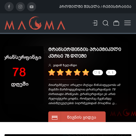
პროფილში შესვლა / რეგისტრაცია
ᲢᲠᲐᲜᲡᲔᲠᲤᲘᲜᲒᲘᲡ ᲞᲠᲐᲥᲢᲘᲙᲣᲚᲘ
ᲙᲣᲠᲡᲘ 78 ᲓᲦᲔᲨᲘ
ვადიმ ზელანდი
5
1
მთარგმნელი: ირაკლი მიქავა წინასიტყვაობა ამ
წიგნში წარმოდგენილია ტრანსერფინგის 78
ძირითადი პრინციპი. ტრანსერფინგი ეს არის
რელიქტური ცოდნა, რომელმაც ჩვენამდე
ათასწლეულების სიღრმეებიდან მოაღწია. ც...
ᲬᲘᲒᲜᲘᲡ ᲧᲘᲓᲕᲐ