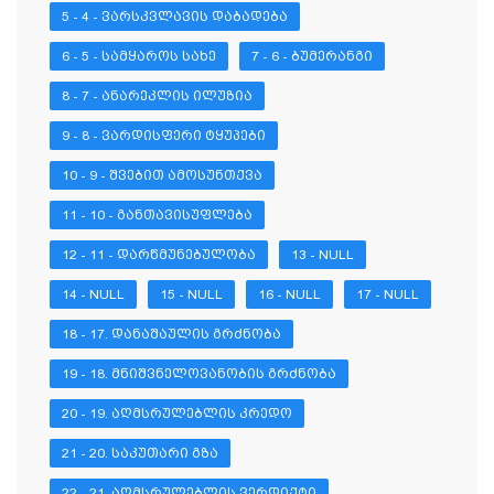
5 - 4 - ᲕᲐᲠᲡᲙᲕᲚᲐᲕᲘᲡ ᲓᲐᲑᲐᲓᲔᲑᲐ
6 - 5 - ᲡᲐᲛᲧᲐᲠᲝᲡ ᲡᲐᲮᲔ
7 - 6 - ᲑᲣᲛᲔᲠᲐᲜᲒᲘ
8 - 7 - ᲐᲜᲐᲠᲔᲙᲚᲘᲡ ᲘᲚᲣᲖᲘᲐ
9 - 8 - ᲕᲐᲠᲓᲘᲡᲤᲔᲠᲘ ᲢᲧᲣᲞᲔᲑᲘ
10 - 9 - ᲨᲕᲔᲑᲘᲗ ᲐᲛᲝᲡᲣᲜᲗᲥᲕᲐ
11 - 10 - ᲒᲐᲜᲗᲐᲕᲘᲡᲣᲤᲚᲔᲑᲐ
12 - 11 - ᲓᲐᲠᲬᲛᲣᲜᲔᲑᲣᲚᲝᲑᲐ
13 - NULL
14 - NULL
15 - NULL
16 - NULL
17 - NULL
18 - 17. ᲓᲐᲜᲐᲨᲐᲣᲚᲘᲡ ᲒᲠᲫᲜᲝᲑᲐ
19 - 18. ᲛᲜᲘᲨᲕᲜᲔᲚᲝᲕᲐᲜᲝᲑᲘᲡ ᲒᲠᲫᲜᲝᲑᲐ
20 - 19. ᲐᲦᲛᲡᲠᲣᲚᲔᲑᲚᲘᲡ ᲙᲠᲔᲓᲝ
21 - 20. ᲡᲐᲙᲣᲗᲐᲠᲘ ᲒᲖᲐ
22 - 21. ᲐᲦᲛᲡᲠᲣᲚᲔᲑᲚᲘᲡ ᲕᲔᲠᲓᲘᲥᲢᲘ