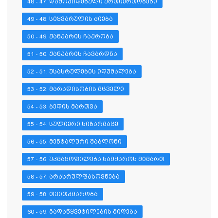
48 - 47. ᲓᲐᲛᲝᲙᲘᲓᲔᲑᲣᲚᲘ ᲣᲠᲗᲘᲔᲠᲗᲝᲑᲔᲑᲘ
49 - 48. ᲡᲘᲧᲕᲐᲠᲣᲚᲘᲡ ᲫᲘᲔᲑᲐ
50 - 49. ᲥᲐᲜᲥᲐᲠᲘᲡ ᲩᲐᲥᲠᲝᲑᲐ
51 - 50. ᲥᲐᲜᲥᲐᲠᲘᲡ ᲩᲐᲕᲐᲠᲓᲜᲐ
52 - 51. ᲣᲡᲐᲡᲠᲣᲚᲔᲑᲘᲡ ᲘᲓᲣᲛᲐᲚᲔᲑᲐ
53 - 52. ᲛᲐᲠᲐᲓᲘᲡᲝᲑᲘᲡ ᲛᲪᲕᲔᲚᲘ
54 - 53. ᲑᲔᲓᲘᲡ ᲛᲐᲠᲗᲕᲐ
55 - 54. ᲡᲣᲚᲘᲔᲠᲘ ᲡᲘᲖᲐᲠᲛᲐᲪᲔ
56 - 55. ᲛᲔᲜᲢᲐᲚᲣᲠᲘ ᲨᲐᲑᲚᲝᲜᲘ
57 - 56. ᲣᲙᲛᲐᲧᲝᲤᲘᲚᲔᲑᲐ ᲡᲐᲛᲧᲐᲠᲝᲡ ᲛᲘᲛᲐᲠᲗ
58 - 57. ᲐᲠᲐᲡᲠᲣᲚᲤᲐᲡᲝᲕᲜᲔᲑᲐ
59 - 58. ᲗᲕᲘᲗᲙᲛᲐᲠᲝᲑᲐ
60 - 59. ᲒᲐᲓᲐᲬᲧᲕᲔᲢᲘᲚᲔᲑᲘᲡ ᲛᲘᲦᲔᲑᲐ