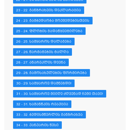
23 - 22. ᲒᲐᲜᲖᲠᲐᲮᲕᲘᲡ ᲓᲔᲙᲚᲐᲠᲐᲪᲘᲐ
24 - 23. ᲒᲐᲛᲑᲔᲓᲐᲝᲑᲐ ᲛᲝᲥᲛᲔᲓᲔᲑᲘᲡᲗᲕᲘᲡ
25 - 24. ᲤᲚᲝᲑᲘᲡ ᲒᲐᲓᲐᲬᲧᲕᲔᲢᲘᲚᲔᲑᲐ
26 - 25. ᲡᲐᲛᲧᲐᲠᲝᲡ ᲓᲐᲚᲐᲒᲔᲑᲐ
27 - 26. ᲬᲐᲠᲛᲐᲢᲔᲑᲘᲡ ᲢᲐᲚᲦᲐ
28 - 27. ᲐᲜᲐᲠᲔᲙᲚᲘᲡ ᲓᲔᲕᲜᲐ
29 - 28. ᲒᲐᲛᲝᲡᲐᲮᲣᲚᲔᲑᲘᲡ ᲤᲝᲠᲛᲘᲠᲔᲑᲐ
30 - 29. ᲡᲐᲛᲧᲐᲠᲝᲕ ᲓᲐᲛᲜᲔᲑᲓᲘ!
31 - 30. ᲡᲐᲛᲧᲐᲠᲝᲕ ᲛᲘᲘᲦᲔ ᲫᲦᲕᲔᲜᲐᲓ ᲩᲔᲛᲘ ᲗᲐᲕᲘ!
32 - 31. ᲮᲐᲛᲐᲜᲬᲙᲘᲡ ᲠᲔᲐᲥᲪᲘᲐ
33 - 32. ᲑᲔᲓᲘᲡᲛᲬᲔᲠᲚᲘᲡ ᲒᲐᲜᲖᲠᲐᲮᲕᲐ
34 - 33. ᲥᲐᲜᲥᲐᲠᲘᲡ ᲬᲔᲡᲘ