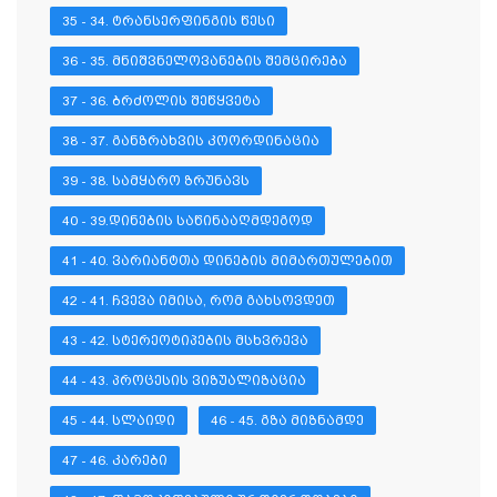
35 - 34. ᲢᲠᲐᲜᲡᲔᲠᲤᲘᲜᲒᲘᲡ ᲬᲔᲡᲘ
36 - 35. ᲛᲜᲘᲨᲕᲜᲔᲚᲝᲕᲐᲜᲔᲑᲘᲡ ᲨᲔᲛᲪᲘᲠᲔᲑᲐ
37 - 36. ᲑᲠᲫᲝᲚᲘᲡ ᲨᲔᲬᲧᲕᲔᲢᲐ
38 - 37. ᲒᲐᲜᲖᲠᲐᲮᲕᲘᲡ ᲙᲝᲝᲠᲓᲘᲜᲐᲪᲘᲐ
39 - 38. ᲡᲐᲛᲧᲐᲠᲝ ᲖᲠᲣᲜᲐᲕᲡ
40 - 39.ᲓᲘᲜᲔᲑᲘᲡ ᲡᲐᲬᲘᲜᲐᲐᲦᲛᲓᲔᲒᲝᲓ
41 - 40. ᲕᲐᲠᲘᲐᲜᲢᲗᲐ ᲓᲘᲜᲔᲑᲘᲡ ᲛᲘᲛᲐᲠᲗᲣᲚᲔᲑᲘᲗ
42 - 41. ᲩᲕᲔᲕᲐ ᲘᲛᲘᲡᲐ, ᲠᲝᲛ ᲒᲐᲮᲡᲝᲕᲓᲔᲗ
43 - 42. ᲡᲢᲔᲠᲔᲝᲢᲘᲞᲔᲑᲘᲡ ᲛᲡᲮᲕᲠᲔᲕᲐ
44 - 43. ᲞᲠᲝᲪᲔᲡᲘᲡ ᲕᲘᲖᲣᲐᲚᲘᲖᲐᲪᲘᲐ
45 - 44. ᲡᲚᲐᲘᲓᲘ
46 - 45. ᲒᲖᲐ ᲛᲘᲖᲜᲐᲛᲓᲔ
47 - 46. ᲙᲐᲠᲔᲑᲘ