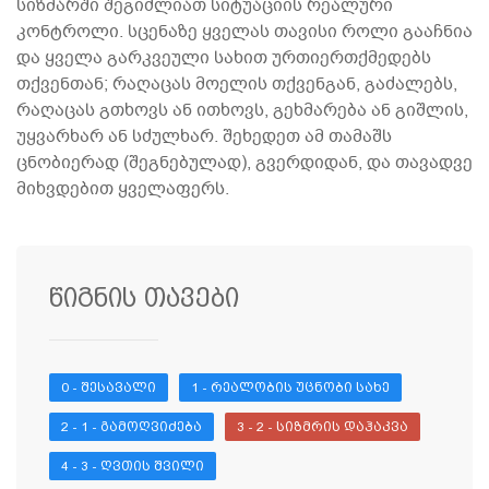
სიზმარში შეგიძლიათ სიტუაციის რეალური
კონტროლი. სცენაზე ყველას თავისი როლი გააჩნია
და ყველა გარკვეული სახით ურთიერთქმედებს
თქვენთან; რაღაცას მოელის თქვენგან, გაძალებს,
რაღაცას გთხოვს ან ითხოვს, გეხმარება ან გიშლის,
უყვარხარ ან სძულხარ. შეხედეთ ამ თამაშს
ცნობიერად (შეგნებულად), გვერდიდან, და თავადვე
მიხვდებით ყველაფერს.
წიგნის თავები
0 - ᲨᲔᲡᲐᲕᲐᲚᲘ
1 - ᲠᲔᲐᲚᲝᲑᲘᲡ ᲣᲪᲜᲝᲑᲘ ᲡᲐᲮᲔ
2 - 1 - ᲒᲐᲛᲝᲦᲕᲘᲫᲔᲑᲐ
3 - 2 - ᲡᲘᲖᲛᲠᲘᲡ ᲓᲐᲰᲐᲙᲕᲐ
4 - 3 - ᲦᲕᲗᲘᲡ ᲨᲕᲘᲚᲘ