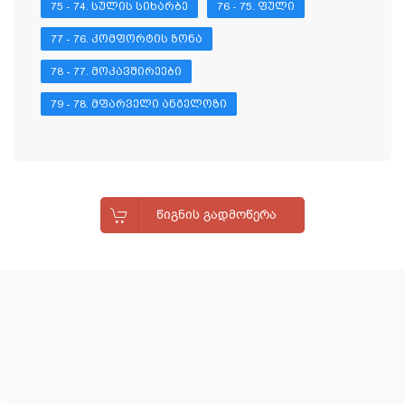
75 - 74. ᲡᲣᲚᲘᲡ ᲡᲘᲮᲐᲠᲑᲔ
76 - 75. ᲤᲣᲚᲘ
77 - 76. ᲙᲝᲛᲤᲝᲠᲢᲘᲡ ᲖᲝᲜᲐ
78 - 77. ᲛᲝᲙᲐᲕᲨᲘᲠᲔᲔᲑᲘ
79 - 78. ᲛᲤᲐᲠᲕᲔᲚᲘ ᲐᲜᲒᲔᲚᲝᲖᲘ
ᲬᲘᲒᲜᲘᲡ ᲒᲐᲓᲛᲝᲬᲔᲠᲐ