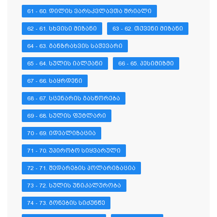
61 - 60. ᲓᲘᲚᲘᲡ ᲕᲐᲠᲡᲙᲕᲚᲐᲕᲗᲐ ᲨᲠᲘᲐᲚᲘ
62 - 61. ᲡᲮᲕᲘᲡᲘ ᲛᲘᲖᲐᲜᲘ
63 - 62. ᲗᲥᲕᲔᲜᲘ ᲛᲘᲖᲐᲜᲘ
64 - 63. ᲒᲐᲜᲖᲠᲐᲮᲕᲘᲡ ᲡᲐᲭᲔᲕᲐᲠᲘ
65 - 64. ᲡᲣᲚᲘᲡ ᲘᲐᲚᲥᲐᲜᲘ
66 - 65. ᲞᲔᲡᲘᲛᲘᲖᲛᲘ
67 - 66. ᲡᲐᲧᲠᲓᲔᲜᲘ
68 - 67. ᲡᲪᲔᲜᲐᲠᲘᲡ ᲒᲐᲡᲬᲝᲠᲔᲑᲐ
69 - 68. ᲡᲣᲚᲘᲡ ᲤᲣᲢᲚᲐᲠᲘ
70 - 69. ᲘᲓᲔᲐᲚᲘᲖᲐᲪᲘᲐ
71 - 70. ᲣᲞᲘᲠᲝᲑᲝ ᲡᲘᲧᲕᲐᲠᲣᲚᲘ
72 - 71. ᲨᲔᲓᲐᲠᲔᲑᲘᲡ ᲞᲝᲚᲐᲠᲘᲖᲐᲪᲘᲐ
73 - 72. ᲡᲣᲚᲘᲡ ᲣᲜᲘᲙᲐᲚᲣᲠᲝᲑᲐ
74 - 73. ᲒᲝᲜᲔᲑᲘᲡ ᲡᲘᲫᲣᲜᲬᲔ