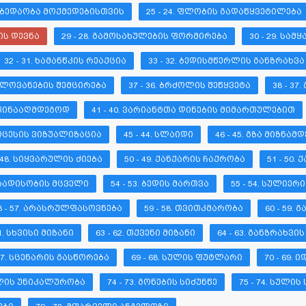
ᲒᲐᲛᲑᲔᲓᲐᲝᲑᲐ ᲛᲝᲥᲛᲔᲓᲔᲑᲘᲡᲗᲕᲘᲡ
25 - 24. ᲤᲚᲝᲑᲘᲡ ᲒᲐᲓᲐᲬᲧᲕᲔᲢᲘᲚᲔᲑᲐ
ᲚᲘᲡ ᲓᲔᲕᲜᲐ
29 - 28. ᲒᲐᲛᲝᲡᲐᲮᲣᲚᲔᲑᲘᲡ ᲤᲝᲠᲛᲘᲠᲔᲑᲐ
30 - 29. ᲡᲐ
32 - 31. ᲮᲐᲛᲐᲜᲬᲙᲘᲡ ᲠᲔᲐᲥᲪᲘᲐ
33 - 32. ᲑᲔᲓᲘᲡᲛᲬᲔᲠᲚᲘᲡ ᲒᲐᲜᲖᲠᲐᲮᲕᲐ
ᲕᲜᲔᲚᲝᲕᲐᲜᲔᲑᲘᲡ ᲨᲔᲛᲪᲘᲠᲔᲑᲐ
37 - 36. ᲑᲠᲫᲝᲚᲘᲡ ᲨᲔᲬᲧᲕᲔᲢᲐ
38 - 3
ᲡᲐᲬᲘᲜᲐᲐᲦᲛᲓᲔᲒᲝᲓ
41 - 40. ᲕᲐᲠᲘᲐᲜᲢᲗᲐ ᲓᲘᲜᲔᲑᲘᲡ ᲛᲘᲛᲐᲠᲗᲣᲚᲔᲑᲘᲗ
ᲞᲠᲝᲪᲔᲡᲘᲡ ᲕᲘᲖᲣᲐᲚᲘᲖᲐᲪᲘᲐ
45 - 44. ᲡᲚᲐᲘᲓᲘ
46 - 45. ᲒᲖᲐ ᲛᲘᲖᲜᲐᲛᲓ
- 48. ᲡᲘᲧᲕᲐᲠᲣᲚᲘᲡ ᲫᲘᲔᲑᲐ
50 - 49. ᲥᲐᲜᲥᲐᲠᲘᲡ ᲩᲐᲥᲠᲝᲑᲐ
51 - 50.
ᲛᲐᲠᲐᲓᲘᲡᲝᲑᲘᲡ ᲛᲪᲕᲔᲚᲘ
54 - 53. ᲑᲔᲓᲘᲡ ᲛᲐᲠᲗᲕᲐ
55 - 54. ᲡᲣᲚᲘᲔᲠ
8 - 57. ᲐᲠᲐᲡᲠᲣᲚᲤᲐᲡᲝᲕᲜᲔᲑᲐ
59 - 58. ᲗᲕᲘᲗᲙᲛᲐᲠᲝᲑᲐ
60 - 59.
61. ᲡᲮᲕᲘᲡᲘ ᲛᲘᲖᲐᲜᲘ
63 - 62. ᲗᲥᲕᲔᲜᲘ ᲛᲘᲖᲐᲜᲘ
64 - 63. ᲒᲐᲜᲖᲠᲐᲮᲕᲘ
 67. ᲡᲪᲔᲜᲐᲠᲘᲡ ᲒᲐᲡᲬᲝᲠᲔᲑᲐ
69 - 68. ᲡᲣᲚᲘᲡ ᲤᲣᲢᲚᲐᲠᲘ
70 - 69.
ᲡᲣᲚᲘᲡ ᲣᲜᲘᲙᲐᲚᲣᲠᲝᲑᲐ
74 - 73. ᲒᲝᲜᲔᲑᲘᲡ ᲡᲘᲫᲣᲜᲬᲔ
75 - 74. ᲡᲣᲚᲘᲡ