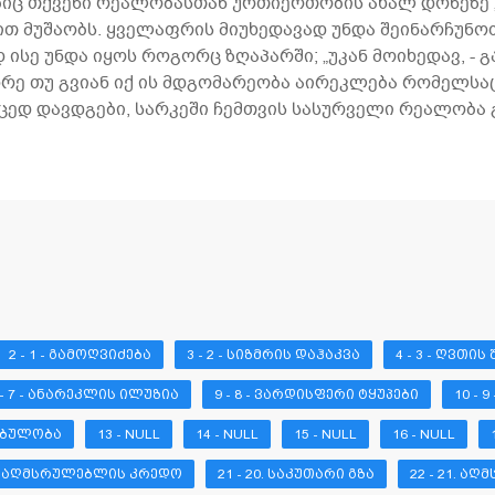
ც თქვენი რეალობასთან ურთიერთობის ახალ დონეზე „ა
ით მუშაობს. ყველაფრის მიუხედავად უნდა შეინარჩუნო
 ისე უნდა იყოს როგორც ზღაპარში; „უკან მოიხედავ, - 
დრე თუ გვიან იქ ის მდგომარეობა აირეკლება რომელსაც 
იცედ დავდგები, სარკეში ჩემთვის სასურველი რეალობა 
2 - 1 - ᲒᲐᲛᲝᲦᲕᲘᲫᲔᲑᲐ
3 - 2 - ᲡᲘᲖᲛᲠᲘᲡ ᲓᲐᲰᲐᲙᲕᲐ
4 - 3 - ᲦᲕᲗᲘᲡ
 - 7 - ᲐᲜᲐᲠᲔᲙᲚᲘᲡ ᲘᲚᲣᲖᲘᲐ
9 - 8 - ᲕᲐᲠᲓᲘᲡᲤᲔᲠᲘ ᲢᲧᲣᲞᲔᲑᲘ
10 - 
ᲜᲔᲑᲣᲚᲝᲑᲐ
13 - NULL
14 - NULL
15 - NULL
16 - NULL
19. ᲐᲦᲛᲡᲠᲣᲚᲔᲑᲚᲘᲡ ᲙᲠᲔᲓᲝ
21 - 20. ᲡᲐᲙᲣᲗᲐᲠᲘ ᲒᲖᲐ
22 - 21. Ა