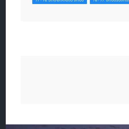
77 - 76. ᲙᲝᲛᲤᲝᲠᲢᲘᲡ ᲖᲝᲜᲐ
78 - 77. ᲛᲝᲙᲐᲕᲨᲘᲠᲔ