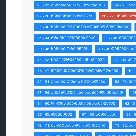
23 - 22. ᲒᲐᲜᲖᲠᲐᲮᲕᲘᲡ ᲓᲔᲙᲚᲐᲠᲐᲪᲘᲐ
24 - 23. 
27 - 26. ᲬᲐᲠᲛᲐᲢᲔᲑᲘᲡ ᲢᲐᲚᲦᲐ
28 - 27. ᲐᲜᲐᲠᲔᲙ
31 - 30. ᲡᲐᲛᲧᲐᲠᲝᲕ ᲛᲘᲘᲦᲔ ᲫᲦᲕᲔᲜᲐᲓ ᲩᲔᲛᲘ ᲗᲐᲕᲘ!
35 - 34. ᲢᲠᲐᲜᲡᲔᲠᲤᲘᲜᲒᲘᲡ ᲬᲔᲡᲘ
36 - 35. ᲛᲜᲘᲨ
39 - 38. ᲡᲐᲛᲧᲐᲠᲝ ᲖᲠᲣᲜᲐᲕᲡ
40 - 39.ᲓᲘᲜᲔᲑᲘᲡ 
43 - 42. ᲡᲢᲔᲠᲔᲝᲢᲘᲞᲔᲑᲘᲡ ᲛᲡᲮᲕᲠᲔᲕᲐ
44 - 43. 
48 - 47. ᲓᲐᲛᲝᲙᲘᲓᲔᲑᲣᲚᲘ ᲣᲠᲗᲘᲔᲠᲗᲝᲑᲔᲑᲘ
49 
52 - 51. ᲣᲡᲐᲡᲠᲣᲚᲔᲑᲘᲡ ᲘᲓᲣᲛᲐᲚᲔᲑᲐ
53 - 52. 
57 - 56. ᲣᲙᲛᲐᲧᲝᲤᲘᲚᲔᲑᲐ ᲡᲐᲛᲧᲐᲠᲝᲡ ᲛᲘᲛᲐᲠᲗ
5
61 - 60. ᲓᲘᲚᲘᲡ ᲕᲐᲠᲡᲙᲕᲚᲐᲕᲗᲐ ᲨᲠᲘᲐᲚᲘ
62 - 
66 - 65. ᲞᲔᲡᲘᲛᲘᲖᲛᲘ
67 - 66. ᲡᲐᲧᲠᲓᲔᲜᲘ
68 -
72 - 71. ᲨᲔᲓᲐᲠᲔᲑᲘᲡ ᲞᲝᲚᲐᲠᲘᲖᲐᲪᲘᲐ
73 - 72. 