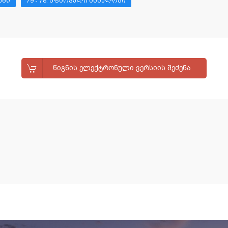
ᲔᲑᲘ
79 - 78. ᲛᲤᲐᲠᲕᲔᲚᲘ ᲐᲜᲒᲔᲚᲝᲖᲘ
ᲬᲘᲒᲜᲘᲡ ᲔᲚᲔᲥᲢᲠᲝᲜᲣᲚᲘ ᲕᲔᲠᲡᲘᲘᲡ ᲨᲔᲫᲔᲜᲐ