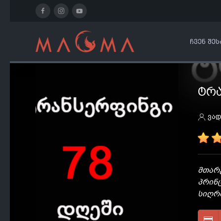
ᲩᲕᲔᲜ ᲨᲔᲡ
ᲢᲠᲐ
ვად
მთარგ
პრინ
სიღრმ