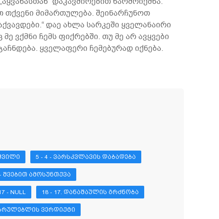
ყვანასთან“ დაკავშირებით წარმოიქმნა.
თ თქვენი მიმართულება. შეინარჩუნოთ
გაქვავდები.“ დაე ახლა სარკეში ყველანაირი
მე ვქმნი ჩემს ფიქრებში. თუ მე არ ავყვები
გაჩნდება. ყველაფერი ჩემებურად იქნება.
 ᲨᲕᲘᲚᲘ
5 - 4 - ᲕᲐᲠᲡᲙᲕᲚᲐᲕᲘᲡ ᲓᲐᲑᲐᲓᲔᲑᲐ
9 - ᲨᲕᲔᲑᲘᲗ ᲐᲛᲝᲡᲣᲜᲗᲥᲕᲐ
17 - NULL
18 - 17. ᲓᲐᲜᲐᲨᲐᲣᲚᲘᲡ ᲒᲠᲫᲜᲝᲑᲐ
ᲦᲛᲡᲠᲣᲚᲔᲑᲚᲘᲡ ᲕᲔᲠᲓᲘᲥᲢᲘ