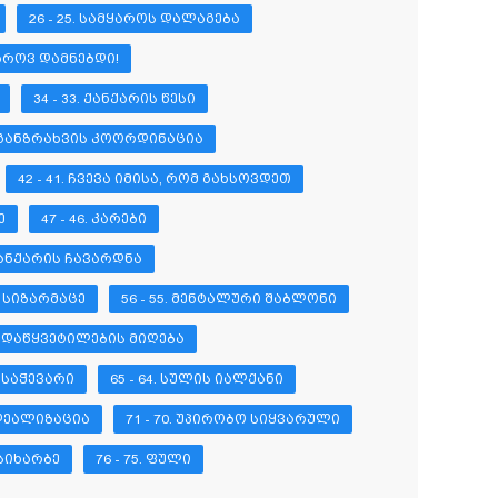
26 - 25. ᲡᲐᲛᲧᲐᲠᲝᲡ ᲓᲐᲚᲐᲒᲔᲑᲐ
ᲛᲧᲐᲠᲝᲕ ᲓᲐᲛᲜᲔᲑᲓᲘ!
34 - 33. ᲥᲐᲜᲥᲐᲠᲘᲡ ᲬᲔᲡᲘ
7. ᲒᲐᲜᲖᲠᲐᲮᲕᲘᲡ ᲙᲝᲝᲠᲓᲘᲜᲐᲪᲘᲐ
42 - 41. ᲩᲕᲔᲕᲐ ᲘᲛᲘᲡᲐ, ᲠᲝᲛ ᲒᲐᲮᲡᲝᲕᲓᲔᲗ
Ე
47 - 46. ᲙᲐᲠᲔᲑᲘ
 ᲥᲐᲜᲥᲐᲠᲘᲡ ᲩᲐᲕᲐᲠᲓᲜᲐ
Ი ᲡᲘᲖᲐᲠᲛᲐᲪᲔ
56 - 55. ᲛᲔᲜᲢᲐᲚᲣᲠᲘ ᲨᲐᲑᲚᲝᲜᲘ
 ᲒᲐᲓᲐᲬᲧᲕᲔᲢᲘᲚᲔᲑᲘᲡ ᲛᲘᲦᲔᲑᲐ
Ს ᲡᲐᲭᲔᲕᲐᲠᲘ
65 - 64. ᲡᲣᲚᲘᲡ ᲘᲐᲚᲥᲐᲜᲘ
 ᲘᲓᲔᲐᲚᲘᲖᲐᲪᲘᲐ
71 - 70. ᲣᲞᲘᲠᲝᲑᲝ ᲡᲘᲧᲕᲐᲠᲣᲚᲘ
 ᲡᲘᲮᲐᲠᲑᲔ
76 - 75. ᲤᲣᲚᲘ