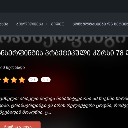
ᲐᲮᲔᲑ
ᲑᲘᲑᲚᲘᲝᲗᲔᲙᲐ
ᲕᲘᲓᲔᲝ
ᲙᲝᲜᲡᲣᲚᲢᲐᲪᲘᲔᲑᲘ ᲓᲐ ᲡᲔᲠᲕᲘ
ᲜᲡᲔᲠᲤᲘᲜᲒᲘᲡ ᲞᲠᲐᲥᲢᲘᲙᲣᲚᲘ ᲙᲣᲠᲡᲘ 78 
იმ ზელანდი
5
1
მნელი: ირაკლი მიქავა წინასიტყვაობა ამ წიგნში წა
ციპი. ტრანსერფინგი ეს არის რელიქტური ცოდნა, რომ
ეებიდან მოაღწია. ც...
ᲬᲘᲒᲜᲘᲡ ᲧᲘᲓᲕᲐ