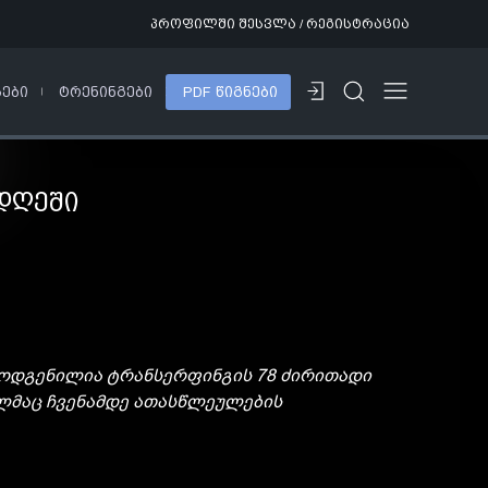
პროფილში შესვლა / რეგისტრაცია
ᲡᲔᲑᲘ
ᲢᲠᲔᲜᲘᲜᲒᲔᲑᲘ
PDF ᲬᲘᲒᲜᲔᲑᲘ
ᲓᲦᲔᲨᲘ
რმოდგენილია ტრანსერფინგის 78 ძირითადი
ელმაც ჩვენამდე ათასწლეულების