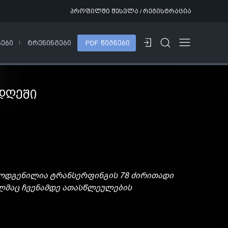
პროფილში შესვლა / რეგისტრაცია
ᲡᲔᲑᲘ
ᲢᲠᲔᲜᲘᲜᲒᲔᲑᲘ
PDF ᲬᲘᲒᲜᲔᲑᲘ
ᲓᲦᲔᲨᲘ
რმოდგენილია ტრანსერფინგის 78 ძირითადი
ელმაც ჩვენამდე ათასწლეულების