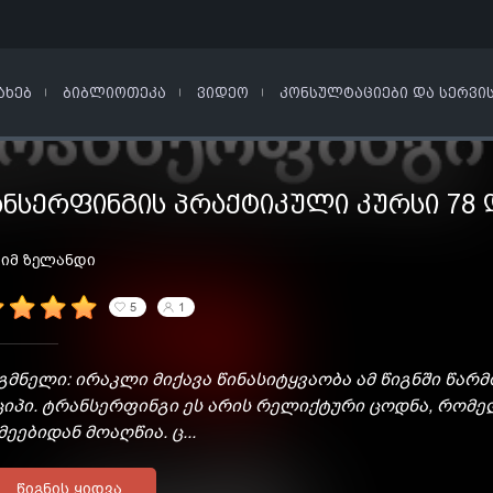
ᲐᲮᲔᲑ
ᲑᲘᲑᲚᲘᲝᲗᲔᲙᲐ
ᲕᲘᲓᲔᲝ
ᲙᲝᲜᲡᲣᲚᲢᲐᲪᲘᲔᲑᲘ ᲓᲐ ᲡᲔᲠᲕᲘ
ᲜᲡᲔᲠᲤᲘᲜᲒᲘᲡ ᲞᲠᲐᲥᲢᲘᲙᲣᲚᲘ ᲙᲣᲠᲡᲘ 78 
იმ ზელანდი
5
1
მნელი: ირაკლი მიქავა წინასიტყვაობა ამ წიგნში წა
ციპი. ტრანსერფინგი ეს არის რელიქტური ცოდნა, რომ
ეებიდან მოაღწია. ც...
ᲬᲘᲒᲜᲘᲡ ᲧᲘᲓᲕᲐ