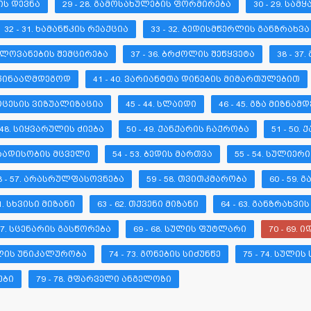
ᲚᲘᲡ ᲓᲔᲕᲜᲐ
29 - 28. ᲒᲐᲛᲝᲡᲐᲮᲣᲚᲔᲑᲘᲡ ᲤᲝᲠᲛᲘᲠᲔᲑᲐ
30 - 29. ᲡᲐ
32 - 31. ᲮᲐᲛᲐᲜᲬᲙᲘᲡ ᲠᲔᲐᲥᲪᲘᲐ
33 - 32. ᲑᲔᲓᲘᲡᲛᲬᲔᲠᲚᲘᲡ ᲒᲐᲜᲖᲠᲐᲮᲕᲐ
ᲕᲜᲔᲚᲝᲕᲐᲜᲔᲑᲘᲡ ᲨᲔᲛᲪᲘᲠᲔᲑᲐ
37 - 36. ᲑᲠᲫᲝᲚᲘᲡ ᲨᲔᲬᲧᲕᲔᲢᲐ
38 - 3
ᲡᲐᲬᲘᲜᲐᲐᲦᲛᲓᲔᲒᲝᲓ
41 - 40. ᲕᲐᲠᲘᲐᲜᲢᲗᲐ ᲓᲘᲜᲔᲑᲘᲡ ᲛᲘᲛᲐᲠᲗᲣᲚᲔᲑᲘᲗ
ᲞᲠᲝᲪᲔᲡᲘᲡ ᲕᲘᲖᲣᲐᲚᲘᲖᲐᲪᲘᲐ
45 - 44. ᲡᲚᲐᲘᲓᲘ
46 - 45. ᲒᲖᲐ ᲛᲘᲖᲜᲐᲛᲓ
- 48. ᲡᲘᲧᲕᲐᲠᲣᲚᲘᲡ ᲫᲘᲔᲑᲐ
50 - 49. ᲥᲐᲜᲥᲐᲠᲘᲡ ᲩᲐᲥᲠᲝᲑᲐ
51 - 50.
ᲛᲐᲠᲐᲓᲘᲡᲝᲑᲘᲡ ᲛᲪᲕᲔᲚᲘ
54 - 53. ᲑᲔᲓᲘᲡ ᲛᲐᲠᲗᲕᲐ
55 - 54. ᲡᲣᲚᲘᲔᲠ
8 - 57. ᲐᲠᲐᲡᲠᲣᲚᲤᲐᲡᲝᲕᲜᲔᲑᲐ
59 - 58. ᲗᲕᲘᲗᲙᲛᲐᲠᲝᲑᲐ
60 - 59.
61. ᲡᲮᲕᲘᲡᲘ ᲛᲘᲖᲐᲜᲘ
63 - 62. ᲗᲥᲕᲔᲜᲘ ᲛᲘᲖᲐᲜᲘ
64 - 63. ᲒᲐᲜᲖᲠᲐᲮᲕᲘ
 67. ᲡᲪᲔᲜᲐᲠᲘᲡ ᲒᲐᲡᲬᲝᲠᲔᲑᲐ
69 - 68. ᲡᲣᲚᲘᲡ ᲤᲣᲢᲚᲐᲠᲘ
70 - 69.
ᲡᲣᲚᲘᲡ ᲣᲜᲘᲙᲐᲚᲣᲠᲝᲑᲐ
74 - 73. ᲒᲝᲜᲔᲑᲘᲡ ᲡᲘᲫᲣᲜᲬᲔ
75 - 74. ᲡᲣᲚᲘᲡ
ᲔᲑᲘ
79 - 78. ᲛᲤᲐᲠᲕᲔᲚᲘ ᲐᲜᲒᲔᲚᲝᲖᲘ