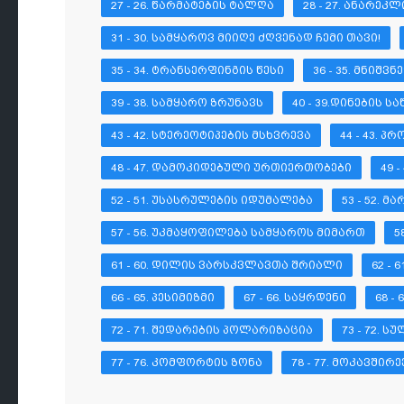
27 - 26. ᲬᲐᲠᲛᲐᲢᲔᲑᲘᲡ ᲢᲐᲚᲦᲐ
28 - 27. ᲐᲜᲐᲠᲔᲙ
31 - 30. ᲡᲐᲛᲧᲐᲠᲝᲕ ᲛᲘᲘᲦᲔ ᲫᲦᲕᲔᲜᲐᲓ ᲩᲔᲛᲘ ᲗᲐᲕᲘ!
35 - 34. ᲢᲠᲐᲜᲡᲔᲠᲤᲘᲜᲒᲘᲡ ᲬᲔᲡᲘ
36 - 35. ᲛᲜᲘᲨ
39 - 38. ᲡᲐᲛᲧᲐᲠᲝ ᲖᲠᲣᲜᲐᲕᲡ
40 - 39.ᲓᲘᲜᲔᲑᲘᲡ 
43 - 42. ᲡᲢᲔᲠᲔᲝᲢᲘᲞᲔᲑᲘᲡ ᲛᲡᲮᲕᲠᲔᲕᲐ
44 - 43. 
48 - 47. ᲓᲐᲛᲝᲙᲘᲓᲔᲑᲣᲚᲘ ᲣᲠᲗᲘᲔᲠᲗᲝᲑᲔᲑᲘ
49 
52 - 51. ᲣᲡᲐᲡᲠᲣᲚᲔᲑᲘᲡ ᲘᲓᲣᲛᲐᲚᲔᲑᲐ
53 - 52. 
57 - 56. ᲣᲙᲛᲐᲧᲝᲤᲘᲚᲔᲑᲐ ᲡᲐᲛᲧᲐᲠᲝᲡ ᲛᲘᲛᲐᲠᲗ
5
61 - 60. ᲓᲘᲚᲘᲡ ᲕᲐᲠᲡᲙᲕᲚᲐᲕᲗᲐ ᲨᲠᲘᲐᲚᲘ
62 - 
66 - 65. ᲞᲔᲡᲘᲛᲘᲖᲛᲘ
67 - 66. ᲡᲐᲧᲠᲓᲔᲜᲘ
68 -
72 - 71. ᲨᲔᲓᲐᲠᲔᲑᲘᲡ ᲞᲝᲚᲐᲠᲘᲖᲐᲪᲘᲐ
73 - 72. 
77 - 76. ᲙᲝᲛᲤᲝᲠᲢᲘᲡ ᲖᲝᲜᲐ
78 - 77. ᲛᲝᲙᲐᲕᲨᲘᲠᲔ