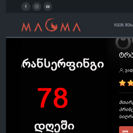
ᲩᲕᲔᲜ ᲨᲔᲡ
ᲢᲠᲐ
ვად
მთარგ
პრინ
სიღრმ