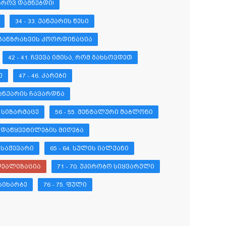
ᲛᲧᲐᲠᲝᲕ ᲓᲐᲛᲜᲔᲑᲓᲘ!
34 - 33. ᲥᲐᲜᲥᲐᲠᲘᲡ ᲬᲔᲡᲘ
7. ᲒᲐᲜᲖᲠᲐᲮᲕᲘᲡ ᲙᲝᲝᲠᲓᲘᲜᲐᲪᲘᲐ
42 - 41. ᲩᲕᲔᲕᲐ ᲘᲛᲘᲡᲐ, ᲠᲝᲛ ᲒᲐᲮᲡᲝᲕᲓᲔᲗ
Ე
47 - 46. ᲙᲐᲠᲔᲑᲘ
 ᲥᲐᲜᲥᲐᲠᲘᲡ ᲩᲐᲕᲐᲠᲓᲜᲐ
Ი ᲡᲘᲖᲐᲠᲛᲐᲪᲔ
56 - 55. ᲛᲔᲜᲢᲐᲚᲣᲠᲘ ᲨᲐᲑᲚᲝᲜᲘ
 ᲒᲐᲓᲐᲬᲧᲕᲔᲢᲘᲚᲔᲑᲘᲡ ᲛᲘᲦᲔᲑᲐ
Ს ᲡᲐᲭᲔᲕᲐᲠᲘ
65 - 64. ᲡᲣᲚᲘᲡ ᲘᲐᲚᲥᲐᲜᲘ
 ᲘᲓᲔᲐᲚᲘᲖᲐᲪᲘᲐ
71 - 70. ᲣᲞᲘᲠᲝᲑᲝ ᲡᲘᲧᲕᲐᲠᲣᲚᲘ
 ᲡᲘᲮᲐᲠᲑᲔ
76 - 75. ᲤᲣᲚᲘ