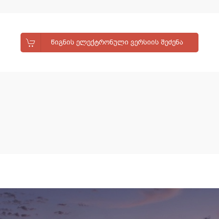
ᲬᲘᲒᲜᲘᲡ ᲔᲚᲔᲥᲢᲠᲝᲜᲣᲚᲘ ᲕᲔᲠᲡᲘᲘᲡ ᲨᲔᲫᲔᲜᲐ