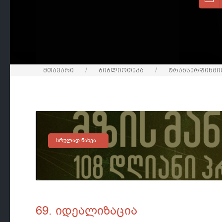
მთავარი
ბიბლიოთეკა
ტრანსერფინგის
ᲡᲠᲣᲚᲐᲓ ᲜᲐᲮᲕᲐ...
69. იდეალიზაცია