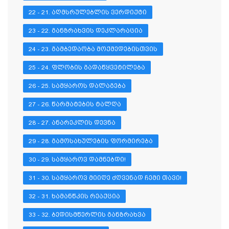
22 - 21. ᲐᲦᲛᲡᲠᲣᲚᲔᲑᲚᲘᲡ ᲕᲔᲠᲓᲘᲥᲢᲘ
23 - 22. ᲒᲐᲜᲖᲠᲐᲮᲕᲘᲡ ᲓᲔᲙᲚᲐᲠᲐᲪᲘᲐ
24 - 23. ᲒᲐᲛᲑᲔᲓᲐᲝᲑᲐ ᲛᲝᲥᲛᲔᲓᲔᲑᲘᲡᲗᲕᲘᲡ
25 - 24. ᲤᲚᲝᲑᲘᲡ ᲒᲐᲓᲐᲬᲧᲕᲔᲢᲘᲚᲔᲑᲐ
26 - 25. ᲡᲐᲛᲧᲐᲠᲝᲡ ᲓᲐᲚᲐᲒᲔᲑᲐ
27 - 26. ᲬᲐᲠᲛᲐᲢᲔᲑᲘᲡ ᲢᲐᲚᲦᲐ
28 - 27. ᲐᲜᲐᲠᲔᲙᲚᲘᲡ ᲓᲔᲕᲜᲐ
29 - 28. ᲒᲐᲛᲝᲡᲐᲮᲣᲚᲔᲑᲘᲡ ᲤᲝᲠᲛᲘᲠᲔᲑᲐ
30 - 29. ᲡᲐᲛᲧᲐᲠᲝᲕ ᲓᲐᲛᲜᲔᲑᲓᲘ!
31 - 30. ᲡᲐᲛᲧᲐᲠᲝᲕ ᲛᲘᲘᲦᲔ ᲫᲦᲕᲔᲜᲐᲓ ᲩᲔᲛᲘ ᲗᲐᲕᲘ!
32 - 31. ᲮᲐᲛᲐᲜᲬᲙᲘᲡ ᲠᲔᲐᲥᲪᲘᲐ
33 - 32. ᲑᲔᲓᲘᲡᲛᲬᲔᲠᲚᲘᲡ ᲒᲐᲜᲖᲠᲐᲮᲕᲐ