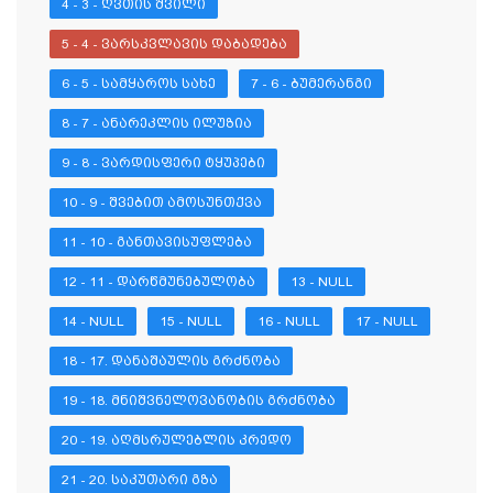
4 - 3 - ᲦᲕᲗᲘᲡ ᲨᲕᲘᲚᲘ
5 - 4 - ᲕᲐᲠᲡᲙᲕᲚᲐᲕᲘᲡ ᲓᲐᲑᲐᲓᲔᲑᲐ
6 - 5 - ᲡᲐᲛᲧᲐᲠᲝᲡ ᲡᲐᲮᲔ
7 - 6 - ᲑᲣᲛᲔᲠᲐᲜᲒᲘ
8 - 7 - ᲐᲜᲐᲠᲔᲙᲚᲘᲡ ᲘᲚᲣᲖᲘᲐ
9 - 8 - ᲕᲐᲠᲓᲘᲡᲤᲔᲠᲘ ᲢᲧᲣᲞᲔᲑᲘ
10 - 9 - ᲨᲕᲔᲑᲘᲗ ᲐᲛᲝᲡᲣᲜᲗᲥᲕᲐ
11 - 10 - ᲒᲐᲜᲗᲐᲕᲘᲡᲣᲤᲚᲔᲑᲐ
12 - 11 - ᲓᲐᲠᲬᲛᲣᲜᲔᲑᲣᲚᲝᲑᲐ
13 - NULL
14 - NULL
15 - NULL
16 - NULL
17 - NULL
18 - 17. ᲓᲐᲜᲐᲨᲐᲣᲚᲘᲡ ᲒᲠᲫᲜᲝᲑᲐ
19 - 18. ᲛᲜᲘᲨᲕᲜᲔᲚᲝᲕᲐᲜᲝᲑᲘᲡ ᲒᲠᲫᲜᲝᲑᲐ
20 - 19. ᲐᲦᲛᲡᲠᲣᲚᲔᲑᲚᲘᲡ ᲙᲠᲔᲓᲝ
21 - 20. ᲡᲐᲙᲣᲗᲐᲠᲘ ᲒᲖᲐ