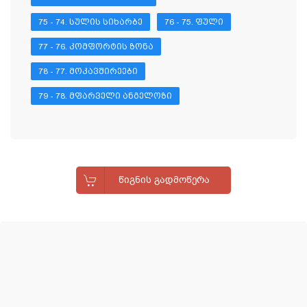
75 - 74. ᲡᲣᲚᲘᲡ ᲡᲘᲮᲐᲠᲑᲔ
76 - 75. ᲤᲣᲚᲘ
77 - 76. ᲙᲝᲛᲤᲝᲠᲢᲘᲡ ᲖᲝᲜᲐ
78 - 77. ᲛᲝᲙᲐᲕᲨᲘᲠᲔᲔᲑᲘ
79 - 78. ᲛᲤᲐᲠᲕᲔᲚᲘ ᲐᲜᲒᲔᲚᲝᲖᲘ
ᲬᲘᲒᲜᲘᲡ ᲒᲐᲓᲛᲝᲬᲔᲠᲐ