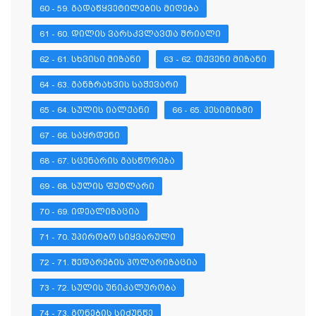
60 - 59. ᲒᲐᲓᲐᲬᲧᲕᲔᲢᲘᲚᲔᲑᲘᲡ ᲛᲘᲦᲔᲑᲐ
61 - 60. ᲓᲘᲚᲘᲡ ᲕᲐᲠᲡᲙᲕᲚᲐᲕᲗᲐ ᲨᲠᲘᲐᲚᲘ
62 - 61. ᲡᲮᲕᲘᲡᲘ ᲛᲘᲖᲐᲜᲘ
63 - 62. ᲗᲥᲕᲔᲜᲘ ᲛᲘᲖᲐᲜᲘ
64 - 63. ᲒᲐᲜᲖᲠᲐᲮᲕᲘᲡ ᲡᲐᲭᲔᲕᲐᲠᲘ
65 - 64. ᲡᲣᲚᲘᲡ ᲘᲐᲚᲥᲐᲜᲘ
66 - 65. ᲞᲔᲡᲘᲛᲘᲖᲛᲘ
67 - 66. ᲡᲐᲧᲠᲓᲔᲜᲘ
68 - 67. ᲡᲪᲔᲜᲐᲠᲘᲡ ᲒᲐᲡᲬᲝᲠᲔᲑᲐ
69 - 68. ᲡᲣᲚᲘᲡ ᲤᲣᲢᲚᲐᲠᲘ
70 - 69. ᲘᲓᲔᲐᲚᲘᲖᲐᲪᲘᲐ
71 - 70. ᲣᲞᲘᲠᲝᲑᲝ ᲡᲘᲧᲕᲐᲠᲣᲚᲘ
72 - 71. ᲨᲔᲓᲐᲠᲔᲑᲘᲡ ᲞᲝᲚᲐᲠᲘᲖᲐᲪᲘᲐ
73 - 72. ᲡᲣᲚᲘᲡ ᲣᲜᲘᲙᲐᲚᲣᲠᲝᲑᲐ
74 - 73. ᲒᲝᲜᲔᲑᲘᲡ ᲡᲘᲫᲣᲜᲬᲔ