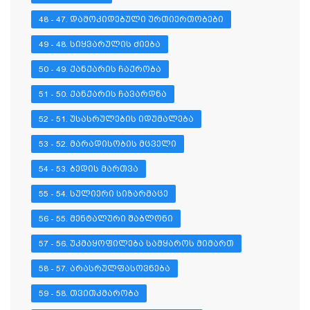
48 - 47. ᲓᲐᲛᲝᲙᲘᲓᲔᲑᲣᲚᲘ ᲣᲠᲗᲘᲔᲠᲗᲝᲑᲔᲑᲘ
49 - 48. ᲡᲘᲧᲕᲐᲠᲣᲚᲘᲡ ᲫᲘᲔᲑᲐ
50 - 49. ᲥᲐᲜᲥᲐᲠᲘᲡ ᲩᲐᲥᲠᲝᲑᲐ
51 - 50. ᲥᲐᲜᲥᲐᲠᲘᲡ ᲩᲐᲕᲐᲠᲓᲜᲐ
52 - 51. ᲣᲡᲐᲡᲠᲣᲚᲔᲑᲘᲡ ᲘᲓᲣᲛᲐᲚᲔᲑᲐ
53 - 52. ᲛᲐᲠᲐᲓᲘᲡᲝᲑᲘᲡ ᲛᲪᲕᲔᲚᲘ
54 - 53. ᲑᲔᲓᲘᲡ ᲛᲐᲠᲗᲕᲐ
55 - 54. ᲡᲣᲚᲘᲔᲠᲘ ᲡᲘᲖᲐᲠᲛᲐᲪᲔ
56 - 55. ᲛᲔᲜᲢᲐᲚᲣᲠᲘ ᲨᲐᲑᲚᲝᲜᲘ
57 - 56. ᲣᲙᲛᲐᲧᲝᲤᲘᲚᲔᲑᲐ ᲡᲐᲛᲧᲐᲠᲝᲡ ᲛᲘᲛᲐᲠᲗ
58 - 57. ᲐᲠᲐᲡᲠᲣᲚᲤᲐᲡᲝᲕᲜᲔᲑᲐ
59 - 58. ᲗᲕᲘᲗᲙᲛᲐᲠᲝᲑᲐ