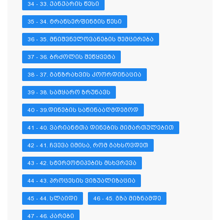
34 - 33. ᲥᲐᲜᲥᲐᲠᲘᲡ ᲬᲔᲡᲘ
35 - 34. ᲢᲠᲐᲜᲡᲔᲠᲤᲘᲜᲒᲘᲡ ᲬᲔᲡᲘ
36 - 35. ᲛᲜᲘᲨᲕᲜᲔᲚᲝᲕᲐᲜᲔᲑᲘᲡ ᲨᲔᲛᲪᲘᲠᲔᲑᲐ
37 - 36. ᲑᲠᲫᲝᲚᲘᲡ ᲨᲔᲬᲧᲕᲔᲢᲐ
38 - 37. ᲒᲐᲜᲖᲠᲐᲮᲕᲘᲡ ᲙᲝᲝᲠᲓᲘᲜᲐᲪᲘᲐ
39 - 38. ᲡᲐᲛᲧᲐᲠᲝ ᲖᲠᲣᲜᲐᲕᲡ
40 - 39.ᲓᲘᲜᲔᲑᲘᲡ ᲡᲐᲬᲘᲜᲐᲐᲦᲛᲓᲔᲒᲝᲓ
41 - 40. ᲕᲐᲠᲘᲐᲜᲢᲗᲐ ᲓᲘᲜᲔᲑᲘᲡ ᲛᲘᲛᲐᲠᲗᲣᲚᲔᲑᲘᲗ
42 - 41. ᲩᲕᲔᲕᲐ ᲘᲛᲘᲡᲐ, ᲠᲝᲛ ᲒᲐᲮᲡᲝᲕᲓᲔᲗ
43 - 42. ᲡᲢᲔᲠᲔᲝᲢᲘᲞᲔᲑᲘᲡ ᲛᲡᲮᲕᲠᲔᲕᲐ
44 - 43. ᲞᲠᲝᲪᲔᲡᲘᲡ ᲕᲘᲖᲣᲐᲚᲘᲖᲐᲪᲘᲐ
45 - 44. ᲡᲚᲐᲘᲓᲘ
46 - 45. ᲒᲖᲐ ᲛᲘᲖᲜᲐᲛᲓᲔ
47 - 46. ᲙᲐᲠᲔᲑᲘ