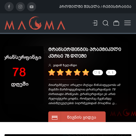
პროფილში შესვლა / რეგისტრაცია
ᲢᲠᲐᲜᲡᲔᲠᲤᲘᲜᲒᲘᲡ ᲞᲠᲐᲥᲢᲘᲙᲣᲚᲘ
ᲙᲣᲠᲡᲘ 78 ᲓᲦᲔᲨᲘ
ვადიმ ზელანდი
5
1
მთარგმნელი: ირაკლი მიქავა წინასიტყვაობა ამ
წიგნში წარმოდგენილია ტრანსერფინგის 78
ძირითადი პრინციპი. ტრანსერფინგი ეს არის
რელიქტური ცოდნა, რომელმაც ჩვენამდე
ათასწლეულების სიღრმეებიდან მოაღწია. ც...
ᲬᲘᲒᲜᲘᲡ ᲧᲘᲓᲕᲐ