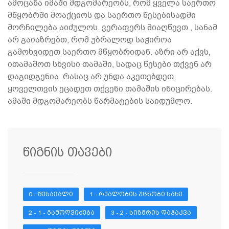
ამოცანა იმაში მდგომარეობს, რომ ყველა საერთო
მწყობრში მოაქციოს და საერთო წესებისადმი
მორჩილება აიძულოს. ვერაფერს მიაღწევთ , სანამ
არ გაიაზრებთ, რომ უბრალოდ საჭიროა
გამოხვიდეთ საერთო მწყობრიდან. აზრი არ აქვს,
ითამაშოთ სხვისი თამაში, სადაც წესები თქვენ არ
დაგიდგენია. რასაც არ უნდა აკეთებდეთ,
ყოველთვის ეცადეთ თქვენი თამაშის ინიცირებას.
ამაში მდგომარეობს წარმატების საიდუმლო.
წიგნის თავები
0 - ᲨᲔᲡᲐᲕᲐᲚᲘ
1 - ᲠᲔᲐᲚᲝᲑᲘᲡ ᲣᲪᲜᲝᲑᲘ ᲡᲐᲮᲔ
2 - 1 - ᲒᲐᲛᲝᲦᲕᲘᲫᲔᲑᲐ
3 - 2 - ᲡᲘᲖᲛᲠᲘᲡ ᲓᲐᲰᲐᲙᲕᲐ