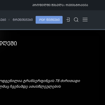
პროფილში შესვლა / რეგისტრაცია
ᲡᲔᲑᲘ
ᲢᲠᲔᲜᲘᲜᲒᲔᲑᲘ
PDF ᲬᲘᲒᲜᲔᲑᲘ
ᲓᲦᲔᲨᲘ
რმოდგენილია ტრანსერფინგის 78 ძირითადი
ელმაც ჩვენამდე ათასწლეულების