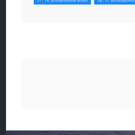
77 - 76. ᲙᲝᲛᲤᲝᲠᲢᲘᲡ ᲖᲝᲜᲐ
78 - 77. ᲛᲝᲙᲐᲕᲨᲘᲠᲔ