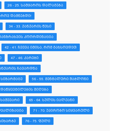
26 - 25. ᲡᲐᲛᲧᲐᲠᲝᲡ ᲓᲐᲚᲐᲒᲔᲑᲐ
ᲛᲧᲐᲠᲝᲕ ᲓᲐᲛᲜᲔᲑᲓᲘ!
34 - 33. ᲥᲐᲜᲥᲐᲠᲘᲡ ᲬᲔᲡᲘ
7. ᲒᲐᲜᲖᲠᲐᲮᲕᲘᲡ ᲙᲝᲝᲠᲓᲘᲜᲐᲪᲘᲐ
42 - 41. ᲩᲕᲔᲕᲐ ᲘᲛᲘᲡᲐ, ᲠᲝᲛ ᲒᲐᲮᲡᲝᲕᲓᲔᲗ
Ე
47 - 46. ᲙᲐᲠᲔᲑᲘ
 ᲥᲐᲜᲥᲐᲠᲘᲡ ᲩᲐᲕᲐᲠᲓᲜᲐ
Ი ᲡᲘᲖᲐᲠᲛᲐᲪᲔ
56 - 55. ᲛᲔᲜᲢᲐᲚᲣᲠᲘ ᲨᲐᲑᲚᲝᲜᲘ
 ᲒᲐᲓᲐᲬᲧᲕᲔᲢᲘᲚᲔᲑᲘᲡ ᲛᲘᲦᲔᲑᲐ
Ს ᲡᲐᲭᲔᲕᲐᲠᲘ
65 - 64. ᲡᲣᲚᲘᲡ ᲘᲐᲚᲥᲐᲜᲘ
 ᲘᲓᲔᲐᲚᲘᲖᲐᲪᲘᲐ
71 - 70. ᲣᲞᲘᲠᲝᲑᲝ ᲡᲘᲧᲕᲐᲠᲣᲚᲘ
 ᲡᲘᲮᲐᲠᲑᲔ
76 - 75. ᲤᲣᲚᲘ