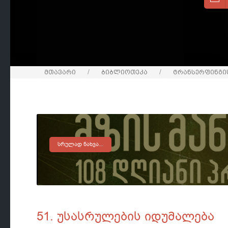
მთავარი
ბიბლიოთეკა
ტრანსერფინგის
ᲡᲠᲣᲚᲐᲓ ᲜᲐᲮᲕᲐ...
51. უსასრულების იდუმალება