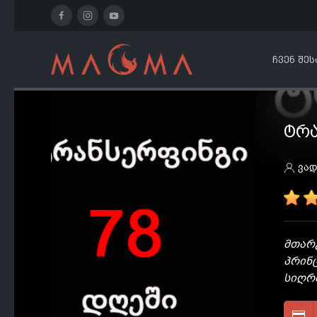
ᲩᲕᲔᲜ ᲨᲔᲡ
ᲢᲠᲐ
ვად
მთარგ
პრინ
სიღრმ