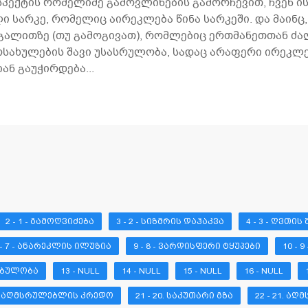
ასპექტის რომელიმე გამოვლინების გამორჩევით, ჩვენ 
ლი სარკე, რომელიც აირეკლება წინა სარკეში. და მაინ
გალითზე (თუ გამოგივათ), რომლებიც ერთმანეთთან ძა
ახულების შავი უსასრულობა, სადაც არაფერი ირეკლებ
ნ გაუჭირდება...
2 - 1 - ᲒᲐᲛᲝᲦᲕᲘᲫᲔᲑᲐ
3 - 2 - ᲡᲘᲖᲛᲠᲘᲡ ᲓᲐᲰᲐᲙᲕᲐ
4 - 3 - ᲦᲕᲗᲘᲡ
 - 7 - ᲐᲜᲐᲠᲔᲙᲚᲘᲡ ᲘᲚᲣᲖᲘᲐ
9 - 8 - ᲕᲐᲠᲓᲘᲡᲤᲔᲠᲘ ᲢᲧᲣᲞᲔᲑᲘ
10 - 
ᲜᲔᲑᲣᲚᲝᲑᲐ
13 - NULL
14 - NULL
15 - NULL
16 - NULL
19. ᲐᲦᲛᲡᲠᲣᲚᲔᲑᲚᲘᲡ ᲙᲠᲔᲓᲝ
21 - 20. ᲡᲐᲙᲣᲗᲐᲠᲘ ᲒᲖᲐ
22 - 21. Ა