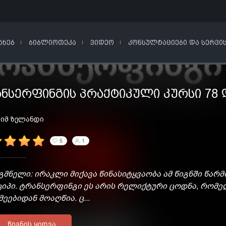
ᲐᲮᲔᲑ
ᲑᲘᲑᲚᲘᲝᲗᲔᲙᲐ
ᲕᲘᲓᲔᲝ
ᲙᲝᲜᲡᲣᲚᲢᲐᲪᲘᲔᲑᲘ ᲓᲐ ᲡᲔᲠᲕᲘ
ᲜᲡᲔᲠᲤᲘᲜᲒᲘᲡ ᲞᲠᲐᲥᲢᲘᲙᲣᲚᲘ ᲙᲣᲠᲡᲘ 78 
იმ ზელანდი
5
1
მნელი: ირაკლი მიქავა წინასიტყვაობა ამ წიგნში წა
ციპი. ტრანსერფინგი ეს არის რელიქტური ცოდნა, რომ
ეებიდან მოაღწია. ც...
ᲬᲘᲒᲜᲘᲡ ᲧᲘᲓᲕᲐ