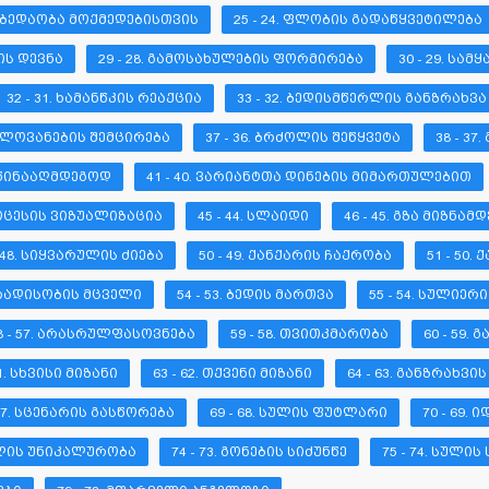
ᲒᲐᲛᲑᲔᲓᲐᲝᲑᲐ ᲛᲝᲥᲛᲔᲓᲔᲑᲘᲡᲗᲕᲘᲡ
25 - 24. ᲤᲚᲝᲑᲘᲡ ᲒᲐᲓᲐᲬᲧᲕᲔᲢᲘᲚᲔᲑᲐ
ᲚᲘᲡ ᲓᲔᲕᲜᲐ
29 - 28. ᲒᲐᲛᲝᲡᲐᲮᲣᲚᲔᲑᲘᲡ ᲤᲝᲠᲛᲘᲠᲔᲑᲐ
30 - 29. ᲡᲐ
32 - 31. ᲮᲐᲛᲐᲜᲬᲙᲘᲡ ᲠᲔᲐᲥᲪᲘᲐ
33 - 32. ᲑᲔᲓᲘᲡᲛᲬᲔᲠᲚᲘᲡ ᲒᲐᲜᲖᲠᲐᲮᲕᲐ
ᲕᲜᲔᲚᲝᲕᲐᲜᲔᲑᲘᲡ ᲨᲔᲛᲪᲘᲠᲔᲑᲐ
37 - 36. ᲑᲠᲫᲝᲚᲘᲡ ᲨᲔᲬᲧᲕᲔᲢᲐ
38 - 3
ᲡᲐᲬᲘᲜᲐᲐᲦᲛᲓᲔᲒᲝᲓ
41 - 40. ᲕᲐᲠᲘᲐᲜᲢᲗᲐ ᲓᲘᲜᲔᲑᲘᲡ ᲛᲘᲛᲐᲠᲗᲣᲚᲔᲑᲘᲗ
ᲞᲠᲝᲪᲔᲡᲘᲡ ᲕᲘᲖᲣᲐᲚᲘᲖᲐᲪᲘᲐ
45 - 44. ᲡᲚᲐᲘᲓᲘ
46 - 45. ᲒᲖᲐ ᲛᲘᲖᲜᲐᲛᲓ
- 48. ᲡᲘᲧᲕᲐᲠᲣᲚᲘᲡ ᲫᲘᲔᲑᲐ
50 - 49. ᲥᲐᲜᲥᲐᲠᲘᲡ ᲩᲐᲥᲠᲝᲑᲐ
51 - 50.
ᲛᲐᲠᲐᲓᲘᲡᲝᲑᲘᲡ ᲛᲪᲕᲔᲚᲘ
54 - 53. ᲑᲔᲓᲘᲡ ᲛᲐᲠᲗᲕᲐ
55 - 54. ᲡᲣᲚᲘᲔᲠ
8 - 57. ᲐᲠᲐᲡᲠᲣᲚᲤᲐᲡᲝᲕᲜᲔᲑᲐ
59 - 58. ᲗᲕᲘᲗᲙᲛᲐᲠᲝᲑᲐ
60 - 59.
61. ᲡᲮᲕᲘᲡᲘ ᲛᲘᲖᲐᲜᲘ
63 - 62. ᲗᲥᲕᲔᲜᲘ ᲛᲘᲖᲐᲜᲘ
64 - 63. ᲒᲐᲜᲖᲠᲐᲮᲕᲘ
 67. ᲡᲪᲔᲜᲐᲠᲘᲡ ᲒᲐᲡᲬᲝᲠᲔᲑᲐ
69 - 68. ᲡᲣᲚᲘᲡ ᲤᲣᲢᲚᲐᲠᲘ
70 - 69.
ᲡᲣᲚᲘᲡ ᲣᲜᲘᲙᲐᲚᲣᲠᲝᲑᲐ
74 - 73. ᲒᲝᲜᲔᲑᲘᲡ ᲡᲘᲫᲣᲜᲬᲔ
75 - 74. ᲡᲣᲚᲘᲡ