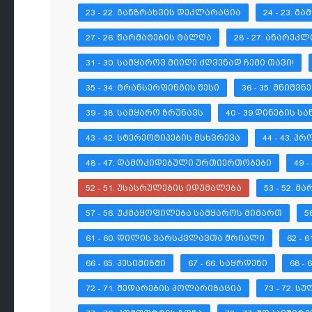
23 - 22. ᲒᲐᲜᲖᲠᲐᲮᲕᲘᲡ ᲓᲔᲙᲚᲐᲠᲐᲪᲘᲐ
24 - 23. 
27 - 26. ᲬᲐᲠᲛᲐᲢᲔᲑᲘᲡ ᲢᲐᲚᲦᲐ
28 - 27. ᲐᲜᲐᲠᲔᲙ
31 - 30. ᲡᲐᲛᲧᲐᲠᲝᲕ ᲛᲘᲘᲦᲔ ᲫᲦᲕᲔᲜᲐᲓ ᲩᲔᲛᲘ ᲗᲐᲕᲘ!
35 - 34. ᲢᲠᲐᲜᲡᲔᲠᲤᲘᲜᲒᲘᲡ ᲬᲔᲡᲘ
36 - 35. ᲛᲜᲘᲨ
39 - 38. ᲡᲐᲛᲧᲐᲠᲝ ᲖᲠᲣᲜᲐᲕᲡ
40 - 39.ᲓᲘᲜᲔᲑᲘᲡ 
43 - 42. ᲡᲢᲔᲠᲔᲝᲢᲘᲞᲔᲑᲘᲡ ᲛᲡᲮᲕᲠᲔᲕᲐ
44 - 43. 
48 - 47. ᲓᲐᲛᲝᲙᲘᲓᲔᲑᲣᲚᲘ ᲣᲠᲗᲘᲔᲠᲗᲝᲑᲔᲑᲘ
49 
52 - 51. ᲣᲡᲐᲡᲠᲣᲚᲔᲑᲘᲡ ᲘᲓᲣᲛᲐᲚᲔᲑᲐ
53 - 52. 
57 - 56. ᲣᲙᲛᲐᲧᲝᲤᲘᲚᲔᲑᲐ ᲡᲐᲛᲧᲐᲠᲝᲡ ᲛᲘᲛᲐᲠᲗ
5
61 - 60. ᲓᲘᲚᲘᲡ ᲕᲐᲠᲡᲙᲕᲚᲐᲕᲗᲐ ᲨᲠᲘᲐᲚᲘ
62 - 
66 - 65. ᲞᲔᲡᲘᲛᲘᲖᲛᲘ
67 - 66. ᲡᲐᲧᲠᲓᲔᲜᲘ
68 -
72 - 71. ᲨᲔᲓᲐᲠᲔᲑᲘᲡ ᲞᲝᲚᲐᲠᲘᲖᲐᲪᲘᲐ
73 - 72. 