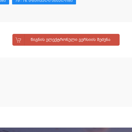
ᲔᲑᲘ
79 - 78. ᲛᲤᲐᲠᲕᲔᲚᲘ ᲐᲜᲒᲔᲚᲝᲖᲘ
ᲬᲘᲒᲜᲘᲡ ᲔᲚᲔᲥᲢᲠᲝᲜᲣᲚᲘ ᲕᲔᲠᲡᲘᲘᲡ ᲨᲔᲫᲔᲜᲐ