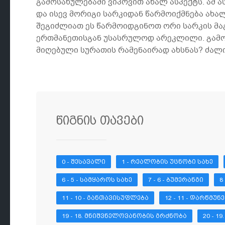
გამოსახულებაში ვიპოვით ახალ ასპექტს. ამ 
და ისევ მორიგი სარკიდან წარმოიქმნება ახა
შეგიძლიათ ეს წარმოიდგინოთ ორი სარკის მა
ერთმანეთისგან უსასრულოდ არეკლილი. გამოს
მიღებული სურათის რამენაირად ახსნას? ძალია
წიგნის თავები
0 - ᲨᲔᲡᲐᲕᲐᲚᲘ
1 - ᲠᲔᲐᲚᲝᲑᲘᲡ ᲣᲪᲜᲝᲑᲘ ᲡᲐᲮᲔ
6 - 5 - ᲡᲐᲛᲧᲐᲠᲝᲡ ᲡᲐᲮᲔ
7 - 6 - ᲑᲣᲛᲔᲠᲐᲜᲒᲘ
8
11 - 10 - ᲒᲐᲜᲗᲐᲕᲘᲡᲣᲤᲚᲔᲑᲐ
12 - 11 - ᲓᲐᲠᲬᲛᲣ
19 - 18. ᲛᲜᲘᲨᲕᲜᲔᲚᲝᲕᲐᲜᲝᲑᲘᲡ ᲒᲠᲫᲜᲝᲑᲐ
20 - 