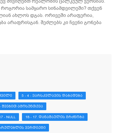
ისევ მივიღებთ რეალობის ცალკეულ ვერსიას.
ც, როგორია სამყარო სინამდვილეში? თქვენ
ლიან ახლოს დგას. ორივეში არაფერია,
ა არაფრისგან. შეძლებს კი ჩვენი გონება
 ᲨᲕᲘᲚᲘ
5 - 4 - ᲕᲐᲠᲡᲙᲕᲚᲐᲕᲘᲡ ᲓᲐᲑᲐᲓᲔᲑᲐ
9 - ᲨᲕᲔᲑᲘᲗ ᲐᲛᲝᲡᲣᲜᲗᲥᲕᲐ
17 - NULL
18 - 17. ᲓᲐᲜᲐᲨᲐᲣᲚᲘᲡ ᲒᲠᲫᲜᲝᲑᲐ
ᲦᲛᲡᲠᲣᲚᲔᲑᲚᲘᲡ ᲕᲔᲠᲓᲘᲥᲢᲘ