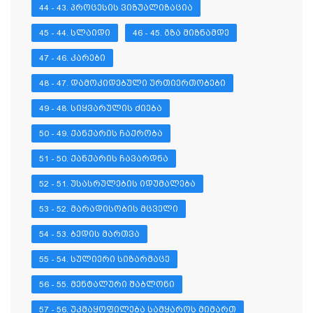
44 - 43. ᲞᲠᲝᲪᲔᲡᲘᲡ ᲕᲘᲖᲣᲐᲚᲘᲖᲐᲪᲘᲐ
45 - 44. ᲡᲚᲐᲘᲓᲘ
46 - 45. ᲒᲖᲐ ᲛᲘᲖᲜᲐᲛᲓᲔ
47 - 46. ᲙᲐᲠᲔᲑᲘ
48 - 47. ᲓᲐᲛᲝᲙᲘᲓᲔᲑᲣᲚᲘ ᲣᲠᲗᲘᲔᲠᲗᲝᲑᲔᲑᲘ
49 - 48. ᲡᲘᲧᲕᲐᲠᲣᲚᲘᲡ ᲫᲘᲔᲑᲐ
50 - 49. ᲥᲐᲜᲥᲐᲠᲘᲡ ᲩᲐᲥᲠᲝᲑᲐ
51 - 50. ᲥᲐᲜᲥᲐᲠᲘᲡ ᲩᲐᲕᲐᲠᲓᲜᲐ
52 - 51. ᲣᲡᲐᲡᲠᲣᲚᲔᲑᲘᲡ ᲘᲓᲣᲛᲐᲚᲔᲑᲐ
53 - 52. ᲛᲐᲠᲐᲓᲘᲡᲝᲑᲘᲡ ᲛᲪᲕᲔᲚᲘ
54 - 53. ᲑᲔᲓᲘᲡ ᲛᲐᲠᲗᲕᲐ
55 - 54. ᲡᲣᲚᲘᲔᲠᲘ ᲡᲘᲖᲐᲠᲛᲐᲪᲔ
56 - 55. ᲛᲔᲜᲢᲐᲚᲣᲠᲘ ᲨᲐᲑᲚᲝᲜᲘ
57 - 56. ᲣᲙᲛᲐᲧᲝᲤᲘᲚᲔᲑᲐ ᲡᲐᲛᲧᲐᲠᲝᲡ ᲛᲘᲛᲐᲠᲗ