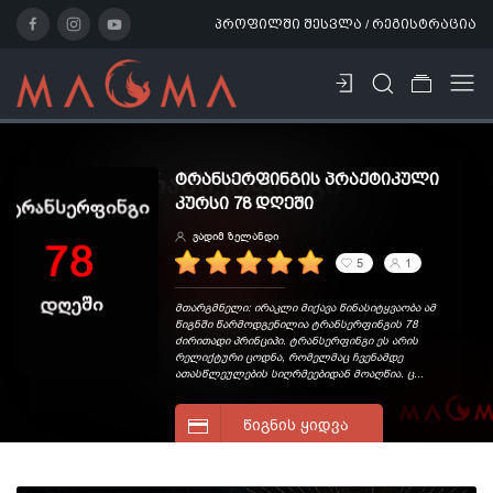
პროფილში შესვლა / რეგისტრაცია
ᲢᲠᲐᲜᲡᲔᲠᲤᲘᲜᲒᲘᲡ ᲞᲠᲐᲥᲢᲘᲙᲣᲚᲘ
ᲙᲣᲠᲡᲘ 78 ᲓᲦᲔᲨᲘ
ვადიმ ზელანდი
5
1
მთარგმნელი: ირაკლი მიქავა წინასიტყვაობა ამ
წიგნში წარმოდგენილია ტრანსერფინგის 78
ძირითადი პრინციპი. ტრანსერფინგი ეს არის
რელიქტური ცოდნა, რომელმაც ჩვენამდე
ათასწლეულების სიღრმეებიდან მოაღწია. ც...
ᲬᲘᲒᲜᲘᲡ ᲧᲘᲓᲕᲐ