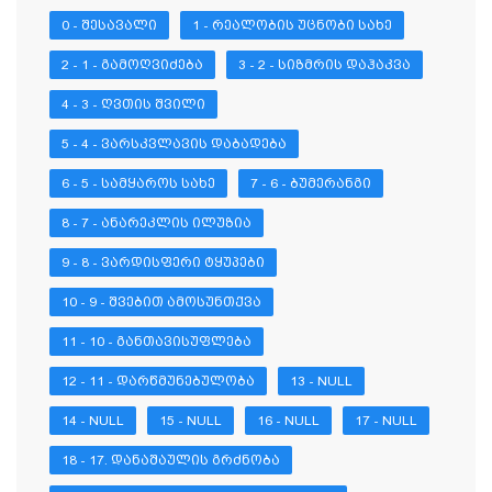
0 - ᲨᲔᲡᲐᲕᲐᲚᲘ
1 - ᲠᲔᲐᲚᲝᲑᲘᲡ ᲣᲪᲜᲝᲑᲘ ᲡᲐᲮᲔ
2 - 1 - ᲒᲐᲛᲝᲦᲕᲘᲫᲔᲑᲐ
3 - 2 - ᲡᲘᲖᲛᲠᲘᲡ ᲓᲐᲰᲐᲙᲕᲐ
4 - 3 - ᲦᲕᲗᲘᲡ ᲨᲕᲘᲚᲘ
5 - 4 - ᲕᲐᲠᲡᲙᲕᲚᲐᲕᲘᲡ ᲓᲐᲑᲐᲓᲔᲑᲐ
6 - 5 - ᲡᲐᲛᲧᲐᲠᲝᲡ ᲡᲐᲮᲔ
7 - 6 - ᲑᲣᲛᲔᲠᲐᲜᲒᲘ
8 - 7 - ᲐᲜᲐᲠᲔᲙᲚᲘᲡ ᲘᲚᲣᲖᲘᲐ
9 - 8 - ᲕᲐᲠᲓᲘᲡᲤᲔᲠᲘ ᲢᲧᲣᲞᲔᲑᲘ
10 - 9 - ᲨᲕᲔᲑᲘᲗ ᲐᲛᲝᲡᲣᲜᲗᲥᲕᲐ
11 - 10 - ᲒᲐᲜᲗᲐᲕᲘᲡᲣᲤᲚᲔᲑᲐ
12 - 11 - ᲓᲐᲠᲬᲛᲣᲜᲔᲑᲣᲚᲝᲑᲐ
13 - NULL
14 - NULL
15 - NULL
16 - NULL
17 - NULL
18 - 17. ᲓᲐᲜᲐᲨᲐᲣᲚᲘᲡ ᲒᲠᲫᲜᲝᲑᲐ