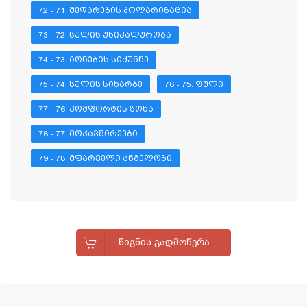
72 - 71. ᲨᲔᲓᲐᲠᲔᲑᲘᲡ ᲞᲝᲚᲐᲠᲘᲖᲐᲪᲘᲐ
73 - 72. ᲡᲣᲚᲘᲡ ᲣᲜᲘᲙᲐᲚᲣᲠᲝᲑᲐ
74 - 73. ᲒᲝᲜᲔᲑᲘᲡ ᲡᲘᲫᲣᲜᲬᲔ
75 - 74. ᲡᲣᲚᲘᲡ ᲡᲘᲮᲐᲠᲑᲔ
76 - 75. ᲤᲣᲚᲘ
77 - 76. ᲙᲝᲛᲤᲝᲠᲢᲘᲡ ᲖᲝᲜᲐ
78 - 77. ᲛᲝᲙᲐᲕᲨᲘᲠᲔᲔᲑᲘ
79 - 78. ᲛᲤᲐᲠᲕᲔᲚᲘ ᲐᲜᲒᲔᲚᲝᲖᲘ
ᲬᲘᲒᲜᲘᲡ ᲒᲐᲓᲛᲝᲬᲔᲠᲐ