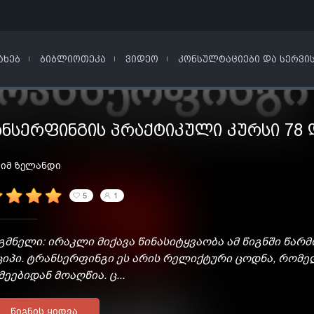
ᲐᲮᲔᲑ
ᲑᲘᲑᲚᲘᲝᲗᲔᲙᲐ
ᲕᲘᲓᲔᲝ
ᲙᲝᲜᲡᲣᲚᲢᲐᲪᲘᲔᲑᲘ ᲓᲐ ᲡᲔᲠᲕᲘ
ᲜᲡᲔᲠᲤᲘᲜᲒᲘᲡ ᲞᲠᲐᲥᲢᲘᲙᲣᲚᲘ ᲙᲣᲠᲡᲘ 78 
იმ ზელანდი
5
1
მნელი: ირაკლი მიქავა წინასიტყვაობა ამ წიგნში წა
ციპი. ტრანსერფინგი ეს არის რელიქტური ცოდნა, რომ
ეებიდან მოაღწია. ც...
ᲬᲘᲒᲜᲘᲡ ᲧᲘᲓᲕᲐ