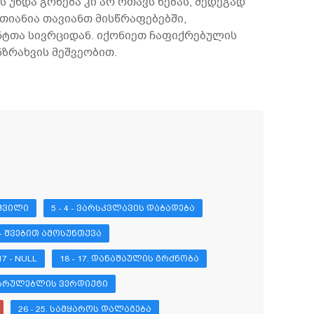
ს უნდა გონება კი არ რთავს ნებას, შედეგად
თიანია თავიანთ მისწრაფებებში,
ნტთა სივრციდან. იქონიეთ ჩაფიქრებულის
ზრახვის მეშვეობით.
 ᲨᲕᲘᲚᲘ
5 - 4 - ᲕᲐᲠᲡᲙᲕᲚᲐᲕᲘᲡ ᲓᲐᲑᲐᲓᲔᲑᲐ
9 - ᲨᲕᲔᲑᲘᲗ ᲐᲛᲝᲡᲣᲜᲗᲥᲕᲐ
17 - NULL
18 - 17. ᲓᲐᲜᲐᲨᲐᲣᲚᲘᲡ ᲒᲠᲫᲜᲝᲑᲐ
ᲦᲛᲡᲠᲣᲚᲔᲑᲚᲘᲡ ᲕᲔᲠᲓᲘᲥᲢᲘ
26 - 25. ᲡᲐᲛᲧᲐᲠᲝᲡ ᲓᲐᲚᲐᲒᲔᲑᲐ