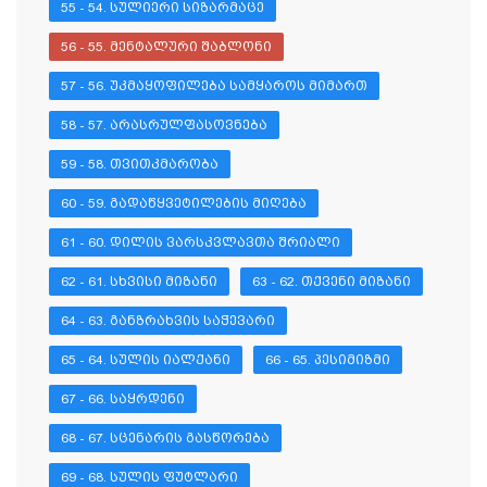
55 - 54. ᲡᲣᲚᲘᲔᲠᲘ ᲡᲘᲖᲐᲠᲛᲐᲪᲔ
56 - 55. ᲛᲔᲜᲢᲐᲚᲣᲠᲘ ᲨᲐᲑᲚᲝᲜᲘ
57 - 56. ᲣᲙᲛᲐᲧᲝᲤᲘᲚᲔᲑᲐ ᲡᲐᲛᲧᲐᲠᲝᲡ ᲛᲘᲛᲐᲠᲗ
58 - 57. ᲐᲠᲐᲡᲠᲣᲚᲤᲐᲡᲝᲕᲜᲔᲑᲐ
59 - 58. ᲗᲕᲘᲗᲙᲛᲐᲠᲝᲑᲐ
60 - 59. ᲒᲐᲓᲐᲬᲧᲕᲔᲢᲘᲚᲔᲑᲘᲡ ᲛᲘᲦᲔᲑᲐ
61 - 60. ᲓᲘᲚᲘᲡ ᲕᲐᲠᲡᲙᲕᲚᲐᲕᲗᲐ ᲨᲠᲘᲐᲚᲘ
62 - 61. ᲡᲮᲕᲘᲡᲘ ᲛᲘᲖᲐᲜᲘ
63 - 62. ᲗᲥᲕᲔᲜᲘ ᲛᲘᲖᲐᲜᲘ
64 - 63. ᲒᲐᲜᲖᲠᲐᲮᲕᲘᲡ ᲡᲐᲭᲔᲕᲐᲠᲘ
65 - 64. ᲡᲣᲚᲘᲡ ᲘᲐᲚᲥᲐᲜᲘ
66 - 65. ᲞᲔᲡᲘᲛᲘᲖᲛᲘ
67 - 66. ᲡᲐᲧᲠᲓᲔᲜᲘ
68 - 67. ᲡᲪᲔᲜᲐᲠᲘᲡ ᲒᲐᲡᲬᲝᲠᲔᲑᲐ
69 - 68. ᲡᲣᲚᲘᲡ ᲤᲣᲢᲚᲐᲠᲘ