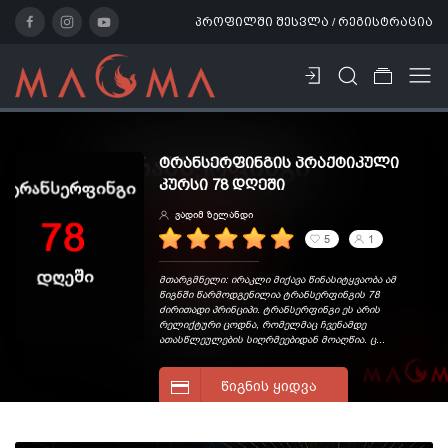
პროფილში შესვლა / რეგისტრაცია
ᲢᲠᲐᲜᲡᲔᲠᲤᲘᲜᲒᲘᲡ ᲞᲠᲐᲥᲢᲘᲙᲣᲚᲘ
ᲙᲣᲠᲡᲘ 78 ᲓᲦᲔᲨᲘ
ვადიმ ზელანდი
5
1
მთარგმნელი: ირაკლი მიქავა წინასიტყვაობა ამ
წიგნში წარმოდგენილია ტრანსერფინგის 78
ძირითადი პრინციპი. ტრანსერფინგი ეს არის
რელიქტური ცოდნა, რომელმაც ჩვენამდე
ათასწლეულების სიღრმეებიდან მოაღწია. ც...
ᲬᲘᲒᲜᲘᲡ ᲧᲘᲓᲕᲐ