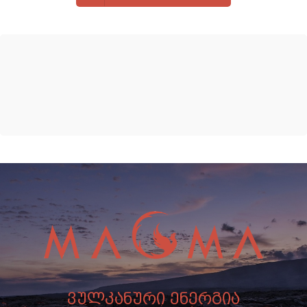
ვულკანური ენერგია