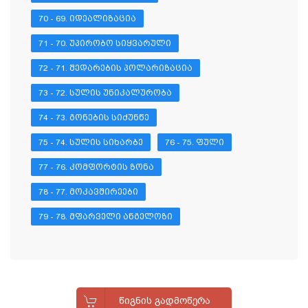
70 - 69. ᲘᲓᲔᲐᲚᲘᲖᲐᲪᲘᲐ
71 - 70. ᲣᲞᲘᲠᲝᲑᲝ ᲡᲘᲧᲕᲐᲠᲣᲚᲘ
72 - 71. ᲨᲔᲓᲐᲠᲔᲑᲘᲡ ᲞᲝᲚᲐᲠᲘᲖᲐᲪᲘᲐ
73 - 72. ᲡᲣᲚᲘᲡ ᲣᲜᲘᲙᲐᲚᲣᲠᲝᲑᲐ
74 - 73. ᲒᲝᲜᲔᲑᲘᲡ ᲡᲘᲫᲣᲜᲬᲔ
75 - 74. ᲡᲣᲚᲘᲡ ᲡᲘᲮᲐᲠᲑᲔ
76 - 75. ᲤᲣᲚᲘ
77 - 76. ᲙᲝᲛᲤᲝᲠᲢᲘᲡ ᲖᲝᲜᲐ
78 - 77. ᲛᲝᲙᲐᲕᲨᲘᲠᲔᲔᲑᲘ
79 - 78. ᲛᲤᲐᲠᲕᲔᲚᲘ ᲐᲜᲒᲔᲚᲝᲖᲘ
ᲬᲘᲒᲜᲘᲡ ᲒᲐᲓᲛᲝᲬᲔᲠᲐ