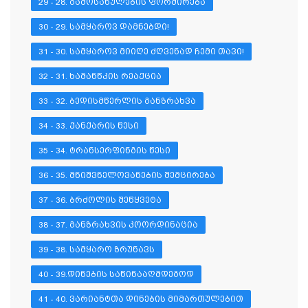
29 - 28. ᲒᲐᲛᲝᲡᲐᲮᲣᲚᲔᲑᲘᲡ ᲤᲝᲠᲛᲘᲠᲔᲑᲐ
30 - 29. ᲡᲐᲛᲧᲐᲠᲝᲕ ᲓᲐᲛᲜᲔᲑᲓᲘ!
31 - 30. ᲡᲐᲛᲧᲐᲠᲝᲕ ᲛᲘᲘᲦᲔ ᲫᲦᲕᲔᲜᲐᲓ ᲩᲔᲛᲘ ᲗᲐᲕᲘ!
32 - 31. ᲮᲐᲛᲐᲜᲬᲙᲘᲡ ᲠᲔᲐᲥᲪᲘᲐ
33 - 32. ᲑᲔᲓᲘᲡᲛᲬᲔᲠᲚᲘᲡ ᲒᲐᲜᲖᲠᲐᲮᲕᲐ
34 - 33. ᲥᲐᲜᲥᲐᲠᲘᲡ ᲬᲔᲡᲘ
35 - 34. ᲢᲠᲐᲜᲡᲔᲠᲤᲘᲜᲒᲘᲡ ᲬᲔᲡᲘ
36 - 35. ᲛᲜᲘᲨᲕᲜᲔᲚᲝᲕᲐᲜᲔᲑᲘᲡ ᲨᲔᲛᲪᲘᲠᲔᲑᲐ
37 - 36. ᲑᲠᲫᲝᲚᲘᲡ ᲨᲔᲬᲧᲕᲔᲢᲐ
38 - 37. ᲒᲐᲜᲖᲠᲐᲮᲕᲘᲡ ᲙᲝᲝᲠᲓᲘᲜᲐᲪᲘᲐ
39 - 38. ᲡᲐᲛᲧᲐᲠᲝ ᲖᲠᲣᲜᲐᲕᲡ
40 - 39.ᲓᲘᲜᲔᲑᲘᲡ ᲡᲐᲬᲘᲜᲐᲐᲦᲛᲓᲔᲒᲝᲓ
41 - 40. ᲕᲐᲠᲘᲐᲜᲢᲗᲐ ᲓᲘᲜᲔᲑᲘᲡ ᲛᲘᲛᲐᲠᲗᲣᲚᲔᲑᲘᲗ