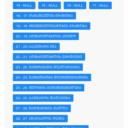
14 - NULL
15 - NULL
16 - NULL
17 - NULL
18 - 17. ᲓᲐᲜᲐᲨᲐᲣᲚᲘᲡ ᲒᲠᲫᲜᲝᲑᲐ
19 - 18. ᲛᲜᲘᲨᲕᲜᲔᲚᲝᲕᲐᲜᲝᲑᲘᲡ ᲒᲠᲫᲜᲝᲑᲐ
20 - 19. ᲐᲦᲛᲡᲠᲣᲚᲔᲑᲚᲘᲡ ᲙᲠᲔᲓᲝ
21 - 20. ᲡᲐᲙᲣᲗᲐᲠᲘ ᲒᲖᲐ
22 - 21. ᲐᲦᲛᲡᲠᲣᲚᲔᲑᲚᲘᲡ ᲕᲔᲠᲓᲘᲥᲢᲘ
23 - 22. ᲒᲐᲜᲖᲠᲐᲮᲕᲘᲡ ᲓᲔᲙᲚᲐᲠᲐᲪᲘᲐ
24 - 23. ᲒᲐᲛᲑᲔᲓᲐᲝᲑᲐ ᲛᲝᲥᲛᲔᲓᲔᲑᲘᲡᲗᲕᲘᲡ
25 - 24. ᲤᲚᲝᲑᲘᲡ ᲒᲐᲓᲐᲬᲧᲕᲔᲢᲘᲚᲔᲑᲐ
26 - 25. ᲡᲐᲛᲧᲐᲠᲝᲡ ᲓᲐᲚᲐᲒᲔᲑᲐ
27 - 26. ᲬᲐᲠᲛᲐᲢᲔᲑᲘᲡ ᲢᲐᲚᲦᲐ
28 - 27. ᲐᲜᲐᲠᲔᲙᲚᲘᲡ ᲓᲔᲕᲜᲐ