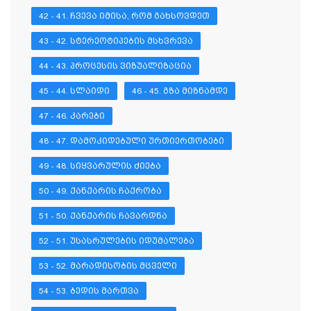
42 - 41. ᲩᲕᲔᲕᲐ ᲘᲛᲘᲡᲐ, ᲠᲝᲛ ᲒᲐᲮᲡᲝᲕᲓᲔᲗ
43 - 42. ᲡᲢᲔᲠᲔᲝᲢᲘᲞᲔᲑᲘᲡ ᲛᲡᲮᲕᲠᲔᲕᲐ
44 - 43. ᲞᲠᲝᲪᲔᲡᲘᲡ ᲕᲘᲖᲣᲐᲚᲘᲖᲐᲪᲘᲐ
45 - 44. ᲡᲚᲐᲘᲓᲘ
46 - 45. ᲒᲖᲐ ᲛᲘᲖᲜᲐᲛᲓᲔ
47 - 46. ᲙᲐᲠᲔᲑᲘ
48 - 47. ᲓᲐᲛᲝᲙᲘᲓᲔᲑᲣᲚᲘ ᲣᲠᲗᲘᲔᲠᲗᲝᲑᲔᲑᲘ
49 - 48. ᲡᲘᲧᲕᲐᲠᲣᲚᲘᲡ ᲫᲘᲔᲑᲐ
50 - 49. ᲥᲐᲜᲥᲐᲠᲘᲡ ᲩᲐᲥᲠᲝᲑᲐ
51 - 50. ᲥᲐᲜᲥᲐᲠᲘᲡ ᲩᲐᲕᲐᲠᲓᲜᲐ
52 - 51. ᲣᲡᲐᲡᲠᲣᲚᲔᲑᲘᲡ ᲘᲓᲣᲛᲐᲚᲔᲑᲐ
53 - 52. ᲛᲐᲠᲐᲓᲘᲡᲝᲑᲘᲡ ᲛᲪᲕᲔᲚᲘ
54 - 53. ᲑᲔᲓᲘᲡ ᲛᲐᲠᲗᲕᲐ